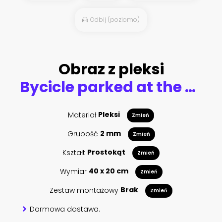
Odbij (poziomo)
Obraz z pleksi
Bycicle parked at the bridge
Materiał
Pleksi
Zmień
Grubość
2 mm
Zmień
Kształt
Prostokąt
Zmień
Wymiar
40 x 20 cm
Zmień
Zestaw montażowy
Brak
Zmień
Darmowa dostawa.