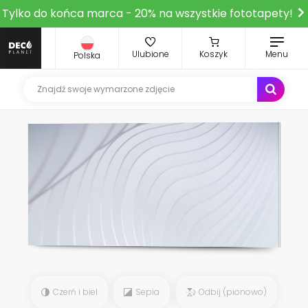
Tylko do końca marca - 20% na wszystkie fototapety!
Ulubione
Koszyk
Menu
Polska
Czerń i biel
Sepia
Odbij (pionowo)