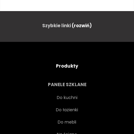
HOLANDIA
ARCHITEKTURA
WODA
ULICA
Szybkie linki
(rozwiń)
EUROPA
PODRÓŻ
DOM
MIEJSKI
Produkty
NIDERLANDZKI
KAPITAŁ
PANELE SZKLANE
BUDYNEK
MOST
Do kuchni
Do łazienki
STARY
PUNKT ORIENTACYJNY
Do mebli
EUROPEJSKIEJ
GOL