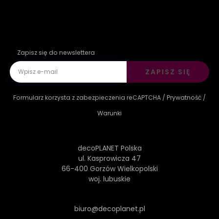
Zapisz się do newslettera
ZAPISZ SIĘ
Formularz korzysta z zabezpieczenia reCAPTCHA /
Prywatność
/
Warunki
decoPLANET Polska
ul. Kasprowicza 47
66-400 Gorzów Wielkopolski
woj. lubuskie
biuro@decoplanet.pl