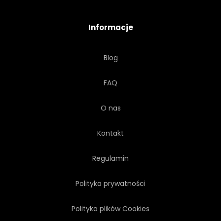
ŚWIATŁO SŁONECZNE
CIEPŁY
Informacje
ROSNĄĆ
TŁO
WIDOK
Blog
KULTURA
SCENA
FAQ
POLE
POGODA
O nas
WOLNOŚĆ
WŁÓCZĘGA
Kontakt
Regulamin
Polityka prywatności
Polityka plików Cookies