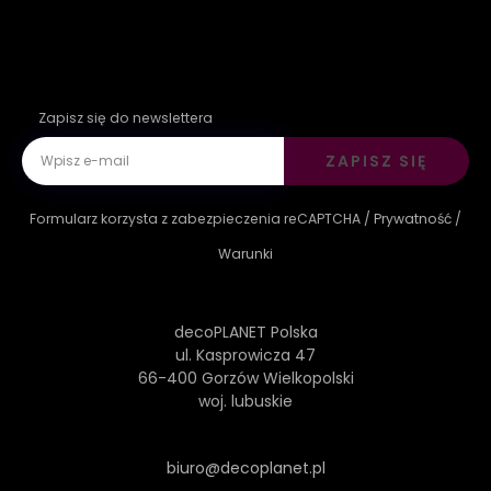
Zapisz się do newslettera
ZAPISZ SIĘ
Formularz korzysta z zabezpieczenia reCAPTCHA /
Prywatność
/
Warunki
decoPLANET Polska
ul. Kasprowicza 47
66-400 Gorzów Wielkopolski
woj. lubuskie
biuro@decoplanet.pl