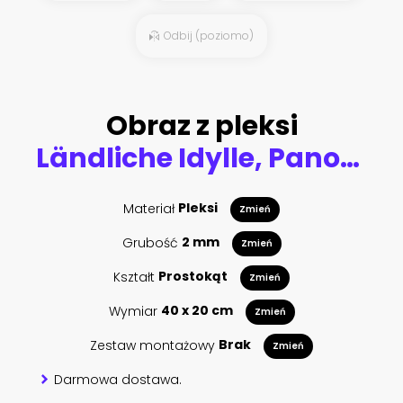
Odbij (poziomo)
Obraz z pleksi
Ländliche Idylle, Panorama mit weiten grünen Wiesen und blauem Himmel
Materiał
Pleksi
Zmień
Grubość
2 mm
Zmień
Kształt
Prostokąt
Zmień
Wymiar
40 x 20 cm
Zmień
Zestaw montażowy
Brak
Zmień
Darmowa dostawa.