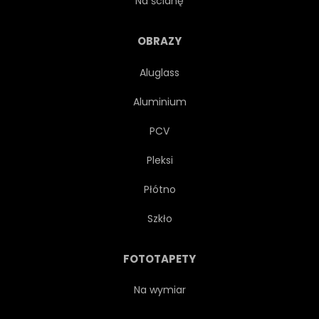
Na ścianę
WIEŚ
WIEŚ
OBRAZY
Aluglass
ROSNĄCY
ROLNICTWO
Aluminium
FLORA
ROŚLINA
PCV
Pleksi
KUKURYDZIANY
PSZENICA
Płótno
POPAS
KRAJOBRAZ
Szkło
SCENICZNY
PANORAMA
FOTOTAPETY
NA ZEWNĄTRZ
PLAKAT
Na wymiar