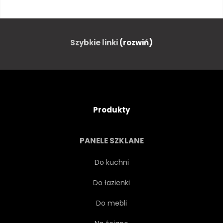
DROGA
ZIELONY
NIEBIESKI
SPRĘŻYNA
Szybkie linki
(rozwiń)
CZUĆ
NIEBO
CHMURA
DALEKO
Produkty
HORYZONT
WZGÓRZE
PANELE SZKLANE
WESOŁY
ZIEMIA UPRAWNA
Do kuchni
Do łazienki
POLE
SIELANKOWY
Do mebli
NIEBO NA ZIEMI
RAJ