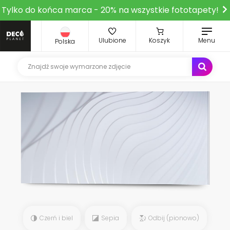
Tylko do końca marca - 20% na wszystkie fototapety!
Ulubione
Koszyk
Menu
Polska
Czerń i biel
Sepia
Odbij (pionowo)