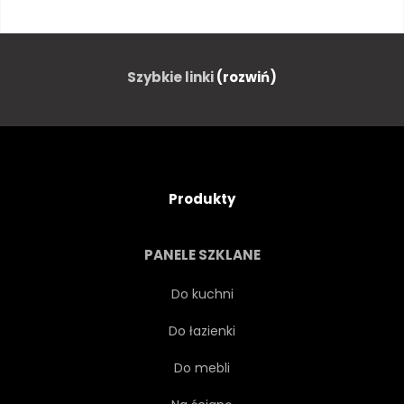
OKIENNY
OKIENNY
ŻYĆ
ŻYWY
SŁOŃCE
Szybkie linki
(rozwiń)
WESOŁY
SŁOŃCE
DZIEŃ
JASNY
Produkty
POZIOMY
ARCHITEKTURA
PANELE SZKLANE
STYL
HIPOTECZNYCH
Do kuchni
Do łazienki
BUDYNEK
SZCZYT
Do mebli