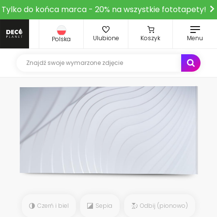
Tylko do końca marca - 20% na wszystkie fototapety!
Ulubione
Koszyk
Menu
Polska
Czerń i biel
Sepia
Odbij (pionowo)