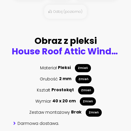
Odbij (poziomo)
Obraz z pleksi
House Roof Attic Windows
Materiał
Pleksi
Zmień
Grubość
2 mm
Zmień
Kształt
Prostokąt
Zmień
Wymiar
40 x 20 cm
Zmień
Zestaw montażowy
Brak
Zmień
Darmowa dostawa.