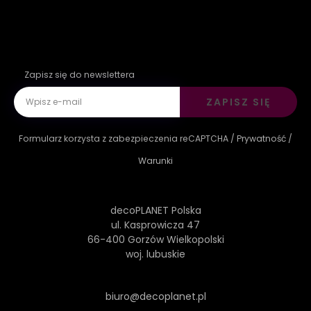
Zapisz się do newslettera
ZAPISZ SIĘ
Formularz korzysta z zabezpieczenia reCAPTCHA /
Prywatność
/
Warunki
decoPLANET Polska
ul. Kasprowicza 47
66-400 Gorzów Wielkopolski
woj. lubuskie
biuro@decoplanet.pl