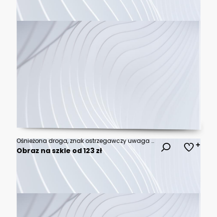
Ośnieżona droga, znak ostrzegawczy uwaga ślisko, zima zaskoczyła drogowców.
Obraz na szkle od 123 zł