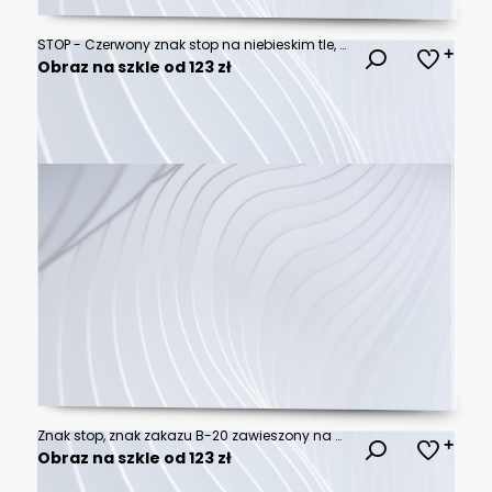
STOP - Czerwony znak stop na niebieskim tle, zatrzymać się , symbol, sprzeciw
Obraz na szkle od 123 zł
Znak stop, znak zakazu B-20 zawieszony na betonowym słupie
Obraz na szkle od 123 zł