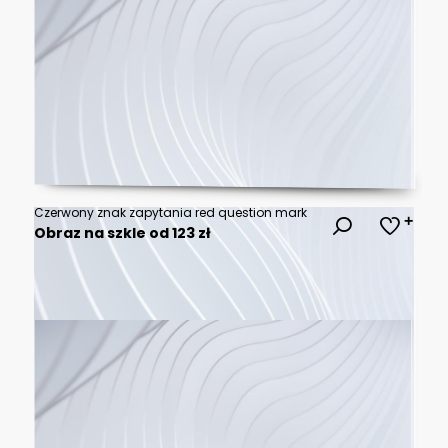
Czerwony znak zapytania red question mark
Obraz na szkle od 123 zł