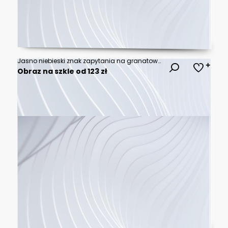
Jasno niebieski znak zapytania na granatowym tle.
Obraz na szkle od 123 zł