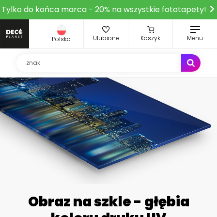
Tylko do końca marca - 20% na wszystkie fototapety!
Ulubione
Koszyk
Menu
Polska
Obraz na szkle - głębia