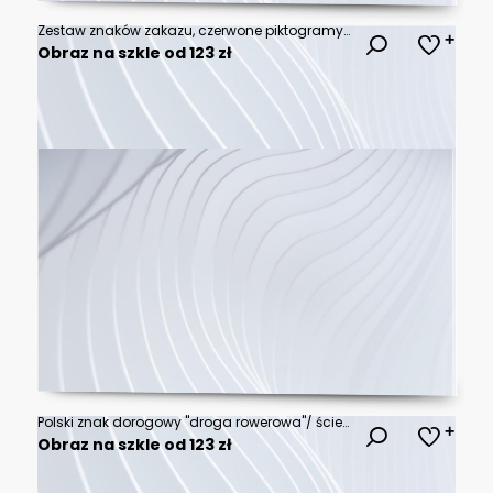
Zestaw znaków zakazu, czerwone piktogramy ostrzegawcze i symbole bezpieczeństwa
Obraz na szkle od 123 zł
Polski znak dorogowy "droga rowerowa"/ ścieżka rowerowa" / "droga dla rowerów" | Polish road sign "bike route"/ "bike lane"/ "bike parh"
Obraz na szkle od 123 zł