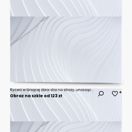
Rycerz w lśniącej zbroi stoi na straży, unosząc miecz ponad głową. Jego błyszczące uzbrojenie i zdecydowany gest świadczą o sile i honorze.
Obraz na szkle od 123 zł