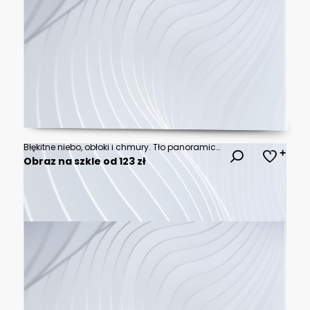
Błękitne niebo, obłoki i chmury. Tło panoramiczne do banerów, grafik. Rajska przestrzeń.
Obraz na szkle od 123 zł