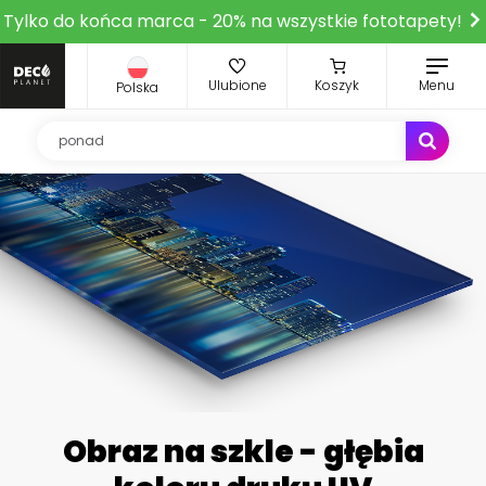
Tylko do końca marca - 20% na wszystkie fototapety!
Ulubione
Koszyk
Menu
Polska
Obraz na szkle - głębia