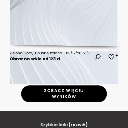
Zielona Gora, Lubuskie, Poland - 09/12/2015: Święto wina - obchodzone co roku w miesiącu wrześniu w Zielonej Górze. Tradycja ma ponad 100 lat. Korowód i jarmark okolicznościowy. Tłumy ludzi, turystów
Obraz na szkle od 123 zł
ZOBACZ WIĘCEJ
WYNIKÓW
Szybkie linki
(rozwiń)