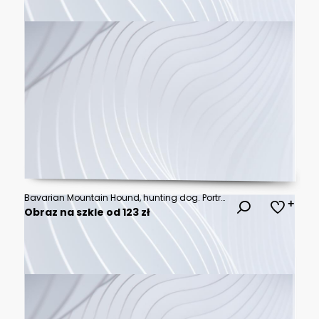
Bavarian Mountain Hound, hunting dog. Portrait with clear details
Obraz na szkle od 123 zł