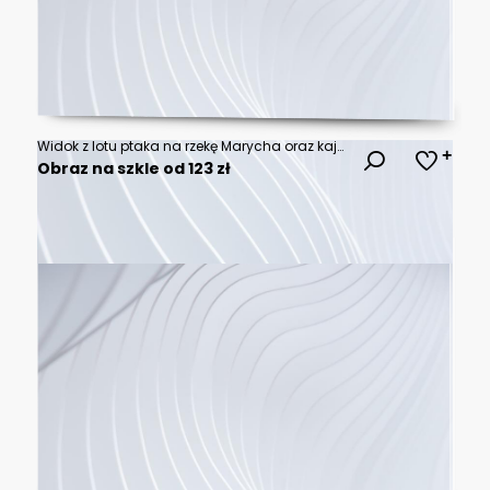
Widok z lotu ptaka na rzekę Marycha oraz kajaki
Obraz na szkle od 123 zł