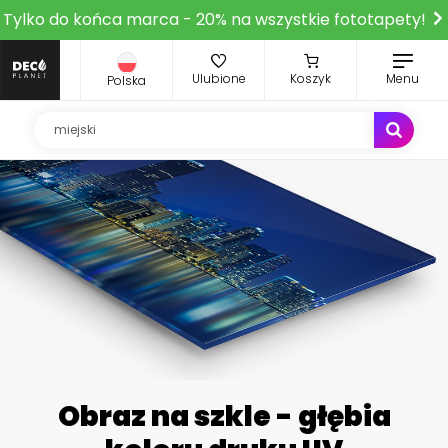
Tylko do końca marca - 20% na wszystkie fototapety!
Ulubione
Koszyk
Menu
Polska
Obraz na szkle - głębia