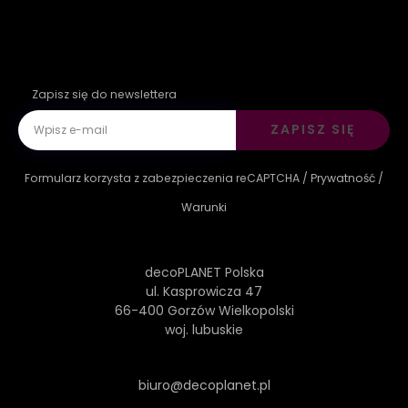
Zapisz się do newslettera
ZAPISZ SIĘ
Formularz korzysta z zabezpieczenia reCAPTCHA /
Prywatność
/
Warunki
decoPLANET Polska
ul. Kasprowicza 47
66-400 Gorzów Wielkopolski
woj. lubuskie
biuro@decoplanet.pl