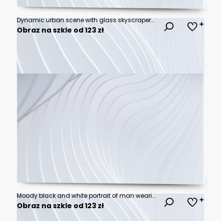
Dynamic urban scene with glass skyscrapers, brick office building and pedestrian bridge in blue light
Obraz na szkle od 123 zł
Moody black and white portrait of man wearing hoodie with rain droplets on car window reflecting city lights at night creating a dramatic urban atmosphere.
Obraz na szkle od 123 zł