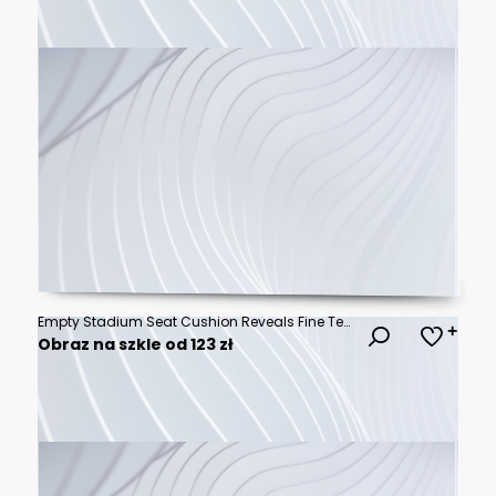
Empty Stadium Seat Cushion Reveals Fine Texture in Detailed Macro Sports Photography Scene Composition Design
Obraz na szkle od 123 zł