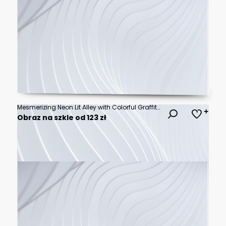
Mesmerizing Neon Lit Alley with Colorful Graffiti and Reflections in Puddles on a Rainy Night
Obraz na szkle od 123 zł