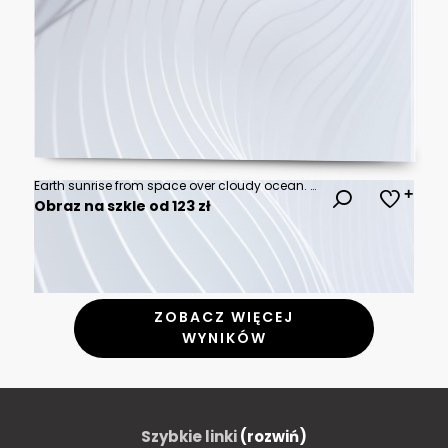
Earth sunrise from space over cloudy ocean. 3d rendering
Obraz na szkle od 123 zł
ZOBACZ WIĘCEJ
WYNIKÓW
Szybkie linki
(rozwiń)