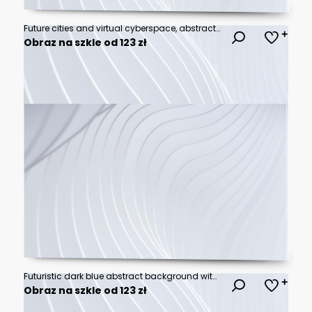
Future cities and virtual cyberspace, abstract technological concept background
Obraz na szkle od 123 zł
Futuristic dark blue abstract background with soft glowing wave gradients..vector illustration.
Obraz na szkle od 123 zł