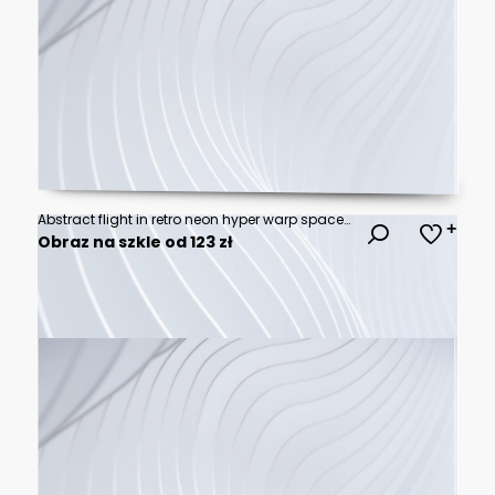
Abstract flight in retro neon hyper warp space in the tunnel 3d illustration
Obraz na szkle od 123 zł