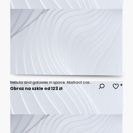
Nebula and galaxies in space. Abstract cosmos background
Obraz na szkle od 123 zł