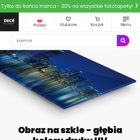
Tylko do końca marca - 20% na wszystkie fototapety!
Ulubione
Koszyk
Menu
Polska
Obraz na szkle - głębia