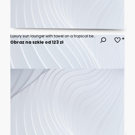
Luxury sun lounger with towel on a tropical beach. Summer vacation, seaside relaxation, travel destination, beach resort, ocean escape, and holiday tourism concept. Summer background
Obraz na szkle od 123 zł