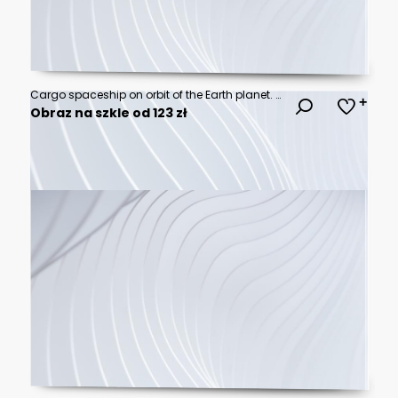
Cargo spaceship on orbit of the Earth planet. Dark space. Elements of this image furnished by NASA
Obraz na szkle od 123 zł