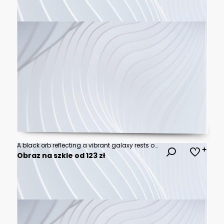
A black orb reflecting a vibrant galaxy rests on rough terrain against a cosmic nebula.
Obraz na szkle od 123 zł