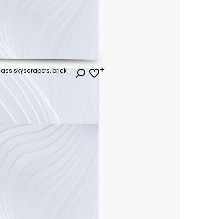
Dynamic urban scene with glass skyscrapers, brick office building and pedestrian bridge in blue light
ł