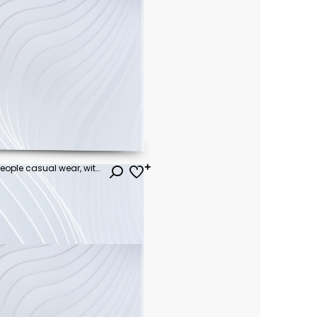
Business office with blurred people casual wear, with blurred bokeh background
ł