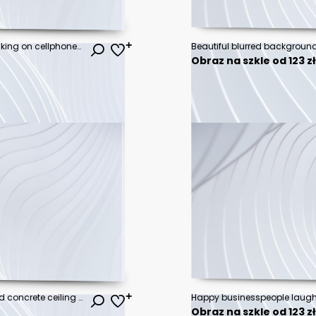
Young woman laughing while talking on cellphone in office
Obraz na szkle od 123 z
Modern office interior with exposed concrete ceiling and floor. 3d rendering
Happy businesspeople laughi
Obraz na szkle od 123 z