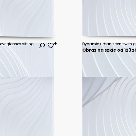
Laptop Computer, notebook, and eyeglasses sitting on a desk in a large open plan office space after working hours
Obraz na szkle od 123 z