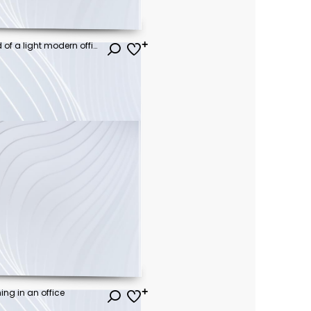
Beautiful blurred background of a light modern office interior with panoramic windows and beautiful lighting.
ł
ng in an office
ł