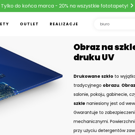
Tylko do końca marca - 20% na wszystkie fototapety!
ETY
OUTLET
REALIZACJE
Obraz na szkle
druku UV
Drukowane szkło
to wyjątk
tradycyjnego
obrazu
.
Obraz
salonie, pokoju, gabinecie, c
szkle
naniesiony jest od wew
Gwarantuje to zabezpieczeni
mechanicznymi. Powierzchn
przy użyciu detergentów zaw