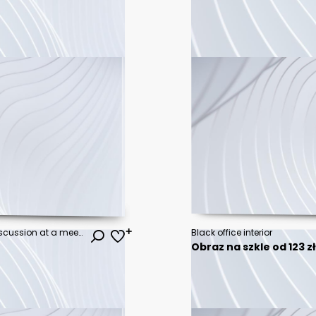
Young professionals having a discussion at a meeting in a modern office
Black office interior
Obraz na szkle od 123 z