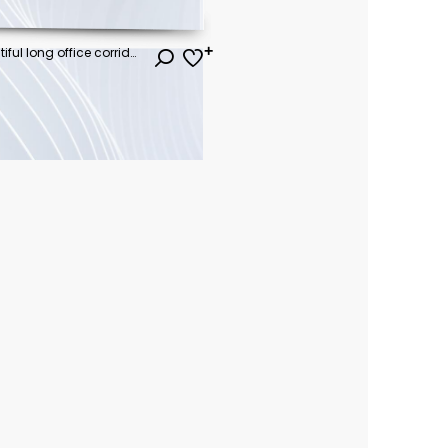
Nice modern office with beautiful long office corridor with and defocused room background concepts and ideas for business presentation background, wallpaper and backdrop ideas for corporate and commer
ł