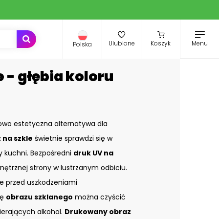
Menu
Ulubione
Koszyk
Polska
 - głębia koloru
owo estetyczna alternatywa dla
 na szkle
świetnie sprawdzi się w
zy kuchni. Bezpośredni
druk UV na
nętrznej strony w lustrzanym odbiciu.
e przed uszkodzeniami
ię
obrazu szklanego
można czyścić
ierających alkohol.
Drukowany obraz