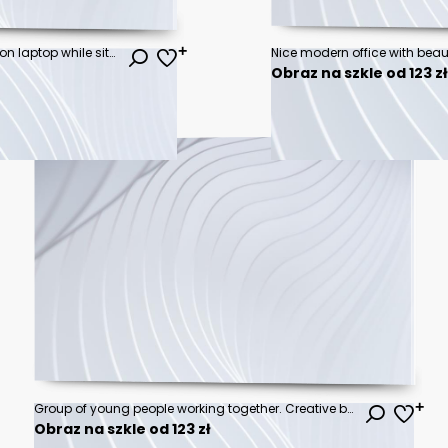
Close up view of business typing on laptop while siting in meeting room with co worker and office supplies
Obraz na szkle od 123 z
Group of young people working together. Creative business people in modern office
Obraz na szkle od 123 zł