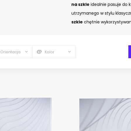
na szkle
idealnie pasuje do 
utrzymanego w stylu klasyc
szkle
chętnie wykorzystywany
Orientacja
Kolor