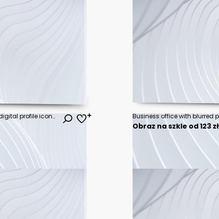
Recruitment archive drawer with digital profile icons and vacant office desks illustrating hiring gap and job request concept in modern workspace environment
Obraz na szkle od 123 z