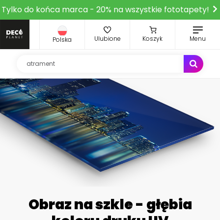
Tylko do końca marca - 20% na wszystkie fototapety!
Ulubione
Koszyk
Menu
Polska
Obraz na szkle - głębia