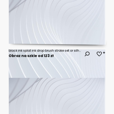
black ink splat ink drop brush stroke set or silhouette of black ink drop brush stroke collection with black ink drops.
Obraz na szkle od 123 zł