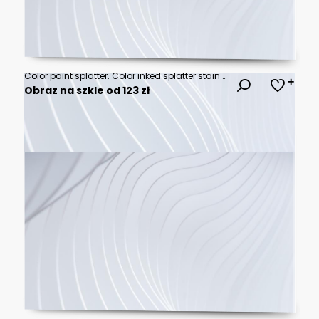
Color paint splatter. Color inked splatter stain splattered spray splash. Spray paint elements isolated on black Background. Drips multicolored ink splatters, Ink blots set. Isolated illustration
Obraz na szkle od 123 zł