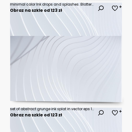
minimal color Ink drops and splashes. Blotter spots, liquid paint drip drop splash and ink splatter.
Obraz na szkle od 123 zł
set of abstract grunge ink splat in vector eps 10
Obraz na szkle od 123 zł