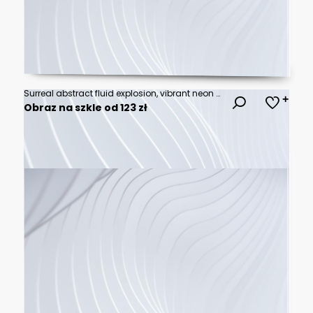
Surreal abstract fluid explosion, vibrant neon hues blending like ink in water, hyper-detailed, cinematic depth, ultra-HD
Obraz na szkle od 123 zł