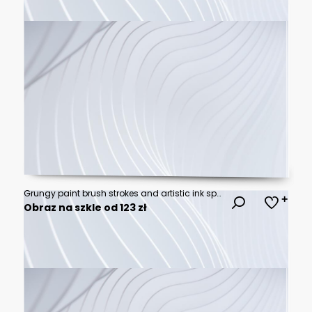
Grungy paint brush strokes and artistic ink splatters with smears and stains. Ink paint splashes with drips, blot drops, dry brush marks, rough round frames. Vector illustration
Obraz na szkle od 123 zł