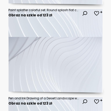
Paint splatter colorful set. Round splash flat collection, decorative shapes liquids. Different splashes and drops, cartoon spatters. Stain colored ink collection. Isolated vector illustration
Obraz na szkle od 123 zł
Pen and Ink Drawing of a Desert Landscape with Cacti and Cliffs.
Obraz na szkle od 123 zł