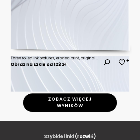
Three rolled ink textures, eroded print, original scans.
Obraz na szkle od 123 zł
ZOBACZ WIĘCEJ
WYNIKÓW
Szybkie linki
(rozwiń)