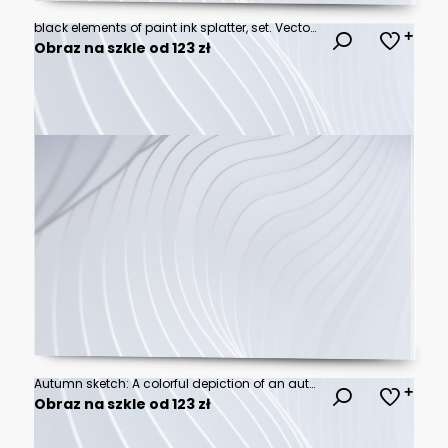
black elements of paint ink splatter, set. Vector illustration
Obraz na szkle od 123 zł
Autumn sketch: A colorful depiction of an autumn landscape, highlighting falling leaves and seasonal beauty.
Obraz na szkle od 123 zł