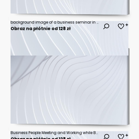
background image of a business seminar in a bright conference room
Obraz na płótnie od 128 zł
Business People Meeting and Working while Business Executive Lead Presenter Speaks to Group of Successful Technology Entrepreneurs. Consultant Advisor. Growth Training Lecture. Defocused Blurred
Obraz na płótnie od 128 zł