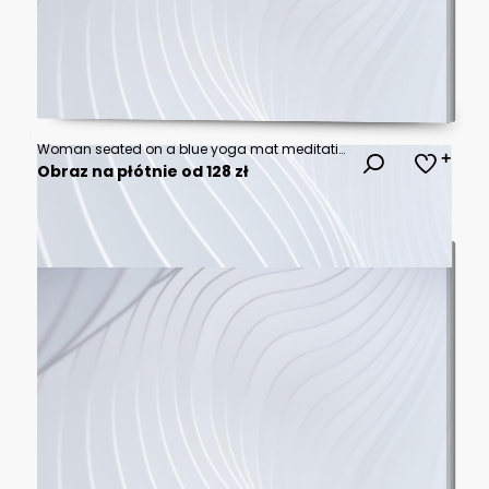
Woman seated on a blue yoga mat meditating with closed eyes and relaxed face, curly hair and large glasses, exercise balls and foam roller nearby in studio; calm wellness.
Obraz na płótnie od 128 zł