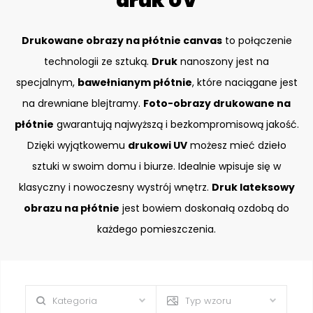
druk UV
Drukowane obrazy na płótnie canvas
to połączenie
technologii ze sztuką.
Druk
nanoszony jest na
specjalnym,
bawełnianym płótnie
, które naciągane jest
na drewniane blejtramy.
Foto-obrazy drukowane na
płótnie
gwarantują najwyższą i bezkompromisową jakość.
Dzięki wyjątkowemu
drukowi UV
możesz mieć dzieło
sztuki w swoim domu i biurze. Idealnie wpisuje się w
klasyczny i nowoczesny wystrój wnętrz.
Druk lateksowy
obrazu na płótnie
jest bowiem doskonałą ozdobą do
każdego pomieszczenia.
Kategoria
Typ wzoru