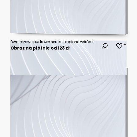
Dwa różowe pudrowe serca skupione wśród różowych kwiatów, symboliczne w temacie walentynkowym i miłości oraz romansu.
Obraz na płótnie od 128 zł