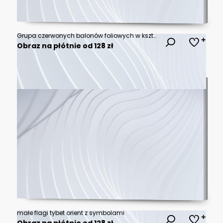
Grupa czerwonych balonów foliowych w kształcie serc, unoszących się na tle w odcieniach szarości, z przestrzenią na tekst po boku, idealna na Walentynkowe projekty.
Obraz na płótnie od 128 zł
małe flagi tybet orient z symbolami
Obraz na płótnie od 128 zł