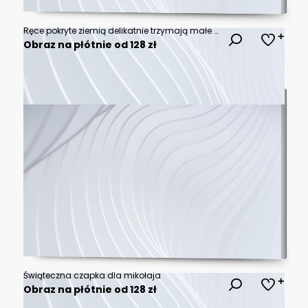
Ręce pokryte ziemią delikatnie trzymają małe drzewko bonsai z korzeniami pokrytymi mchem. Symboliczne ujęcie opieki nad naturą i wzrostu.
Obraz na płótnie od 128 zł
Świąteczna czapka dla mikołaja
Obraz na płótnie od 128 zł