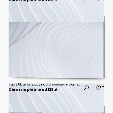
Napis Ukraina leżący nad drewnianym domem i flagą Ukrainy - symboliczne znaczenie
Obraz na płótnie od 128 zł