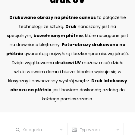
druk UV
Drukowane obrazy na płótnie canvas
to połączenie
technologii ze sztuką.
Druk
nanoszony jest na
specjalnym,
bawełnianym płótnie
, które naciągane jest
na drewniane blejtramy.
Foto-obrazy drukowane na
płótnie
gwarantują najwyższą i bezkompromisową jakość.
Dzięki wyjątkowemu
drukowi UV
możesz mieć dzieło
sztuki w swoim domu i biurze. Idealnie wpisuje się w
klasyczny i nowoczesny wystrój wnętrz.
Druk lateksowy
obrazu na płótnie
jest bowiem doskonałą ozdobą do
każdego pomieszczenia.
Kategoria
Typ wzoru