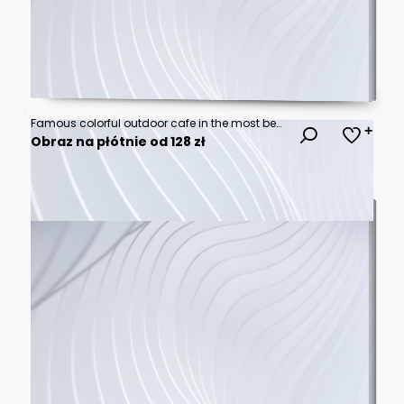
Famous colorful outdoor cafe in the most beautiful sicilian village Marzamemi in Sicily, south Italy
Obraz na płótnie od 128 zł