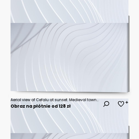
Aerial view of Cefalu at sunset. Medieval town on Sicily island, Italy. Seashore village with sandy beach, sea, historic buildings and mountains. Popular tourist attraction in Province of Palermo
Obraz na płótnie od 128 zł