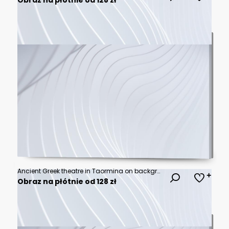
Ancient Greek theatre in Taormina on background of Etna Volcano, Italy
Obraz na płótnie od 128 zł