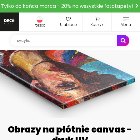
Tylko do końca marca - 20% na wszystkie fototapety!
Ulubione
Koszyk
Menu
Polska
Obrazy na płótnie canvas -