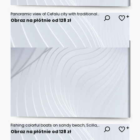
Panoramic view of Cefalu city with traditional houses on the seaside in a sunny day on Sicily islands
Obraz na płótnie od 128 zł
Fishing colorful boats on sandy beach, Scilla, Calabria, Italy
Obraz na płótnie od 128 zł