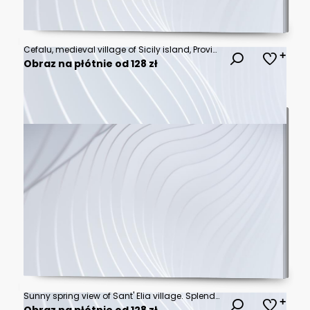
Cefalu, medieval village of Sicily island, Province of Palermo, Italy
Obraz na płótnie od 128 zł
Sunny spring view of Sant' Elia village. Splendid azure water bay on Sicily, Palermo city location, Italy, Europe. Traveling concept background.
Obraz na płótnie od 128 zł