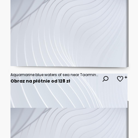
Aquamarine blue waters of sea near Taormina resorts and Etna volcano mount
Obraz na płótnie od 128 zł