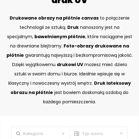
druk UV
Drukowane obrazy na płótnie canvas
to połączenie
technologii ze sztuką.
Druk
nanoszony jest na
specjalnym,
bawełnianym płótnie
, które naciągane jest
na drewniane blejtramy.
Foto-obrazy drukowane na
płótnie
gwarantują najwyższą i bezkompromisową jakość.
Dzięki wyjątkowemu
drukowi UV
możesz mieć dzieło
sztuki w swoim domu i biurze. Idealnie wpisuje się w
klasyczny i nowoczesny wystrój wnętrz.
Druk lateksowy
obrazu na płótnie
jest bowiem doskonałą ozdobą do
każdego pomieszczenia.
Kategoria
Typ wzoru