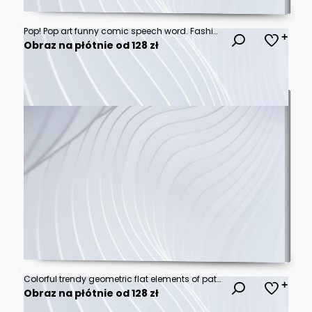
Pop! Pop art funny comic speech word. Fashionable poster and banner. Social Media Connecting Blog Communication Content. Trendy and fashion color retro vintage illustration background. Easy editable.
Obraz na płótnie od 128 zł
Colorful trendy geometric flat elements of pattern memphis. Pop art style texture. Modern abstract design poster and cover template
Obraz na płótnie od 128 zł