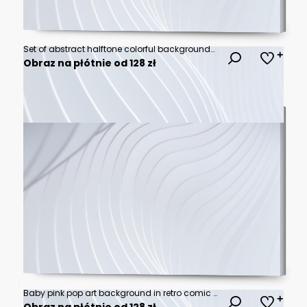
Set of abstract halftone colorful backgrounds..
Obraz na płótnie od 128 zł
Baby pink pop art background in retro comic style with halftone dots design, vector illustration eps10
Obraz na płótnie od 128 zł