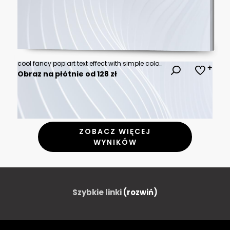
cool fancy pop art text effect with simple color design for pop music and arts, poster banner and flyer design
Obraz na płótnie od 128 zł
ZOBACZ WIĘCEJ
WYNIKÓW
Szybkie linki
(rozwiń)