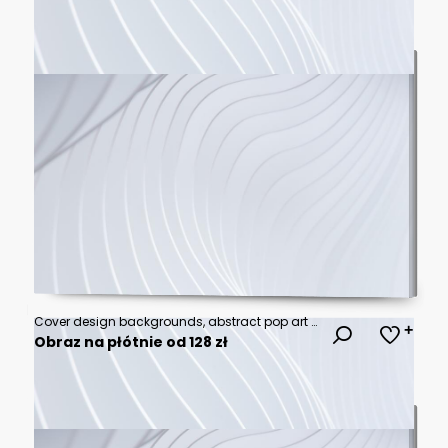
Cover design backgrounds, abstract pop art color pattern, vector. Wave line shapes, geometric liquid fluid flow graphic, art posters and color gradient abstract cover backgrounds
Obraz na płótnie od 128 zł