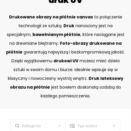
druk UV
Drukowane obrazy na płótnie canvas
to połączenie
technologii ze sztuką.
Druk
nanoszony jest na
specjalnym,
bawełnianym płótnie
, które naciągane jest
na drewniane blejtramy.
Foto-obrazy drukowane na
płótnie
gwarantują najwyższą i bezkompromisową jakość.
Dzięki wyjątkowemu
drukowi UV
możesz mieć dzieło
sztuki w swoim domu i biurze. Idealnie wpisuje się w
klasyczny i nowoczesny wystrój wnętrz.
Druk lateksowy
obrazu na płótnie
jest bowiem doskonałą ozdobą do
każdego pomieszczenia.
Kategoria
Typ wzoru