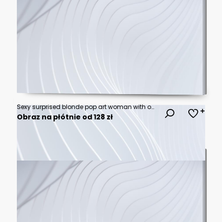
Sexy surprised blonde pop art woman with open mouth and rising hands screaming announcement. Vector background in comic retro pop art style. Party invitation.
Obraz na płótnie od 128 zł