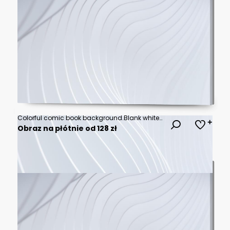
Colorful comic book background.Blank white speech bubbles of different shapes. Rays, radial, halftone, dotted effects. Vector illustration in pop art style
Obraz na płótnie od 128 zł