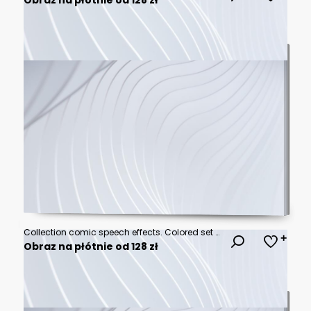
Collection comic speech effects. Colored set sound bubble effects in pop art style. Vector illustration. EPS 10.
Obraz na płótnie od 128 zł