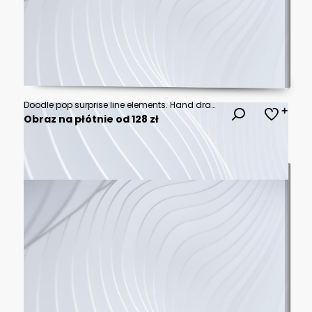
Doodle pop surprise line elements. Hand drawn shine sunburst ray frame for title headline illustration. Doodle vector illustration.
Obraz na płótnie od 128 zł