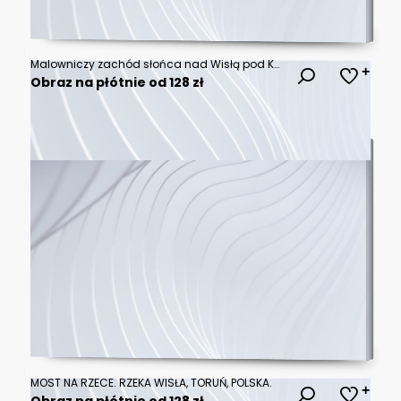
Malowniczy zachód słońca nad Wisłą pod Kwidzynem w Polsce
Obraz na płótnie od 128 zł
MOST NA RZECE. RZEKA WISŁA, TORUŃ, POLSKA.
Obraz na płótnie od 128 zł