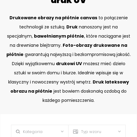
druk UV
Drukowane obrazy na płótnie canvas
to połączenie
technologii ze sztuką.
Druk
nanoszony jest na
specjalnym,
bawełnianym płótnie
, które naciągane jest
na drewniane blejtramy.
Foto-obrazy drukowane na
płótnie
gwarantują najwyższą i bezkompromisową jakość.
Dzięki wyjątkowemu
drukowi UV
możesz mieć dzieło
sztuki w swoim domu i biurze. Idealnie wpisuje się w
klasyczny i nowoczesny wystrój wnętrz.
Druk lateksowy
obrazu na płótnie
jest bowiem doskonałą ozdobą do
każdego pomieszczenia.
Kategoria
Typ wzoru