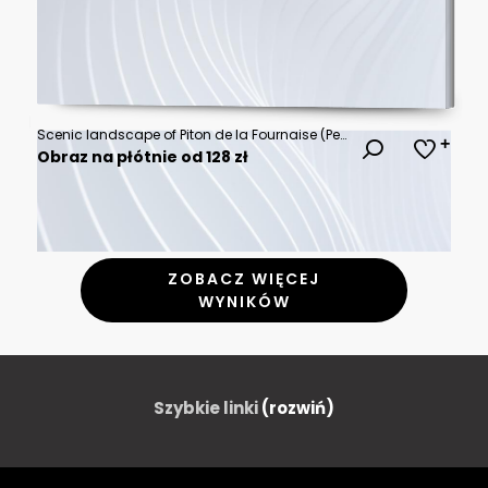
Scenic landscape of Piton de la Fournaise (Peak of the Furnace) 2632m, a shield volcano on the eastern side of Reunion island in the Indian Ocean and one of the most active volcanoes in the world.
Obraz na płótnie od 128 zł
ZOBACZ WIĘCEJ
WYNIKÓW
Szybkie linki
(rozwiń)