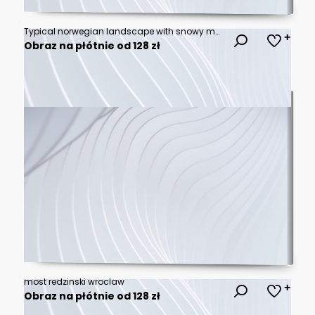
Typical norwegian landscape with snowy mountains and clear lake near the Trolltunga rock - most spectacular and famous scenic cliff in Norway
Obraz na płótnie od 128 zł
most redzinski wroclaw
Obraz na płótnie od 128 zł