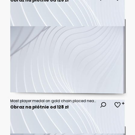
Most player medal on gold chain placed near laptop symbolizing national employee appreciation and recognition for outstanding performance
Obraz na płótnie od 128 zł