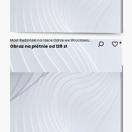
Most Rędziński na rzece Odrze we Wrocławiu z lotu ptaka. Najwyższy most wantowy o wysokości 122 m, zawieszony na pojedynczym pylonie, jest częścią AOW autostrady A8
Obraz na płótnie od 128 zł