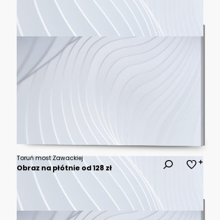
Toruń most Zawackiej
Obraz na płótnie od 128 zł