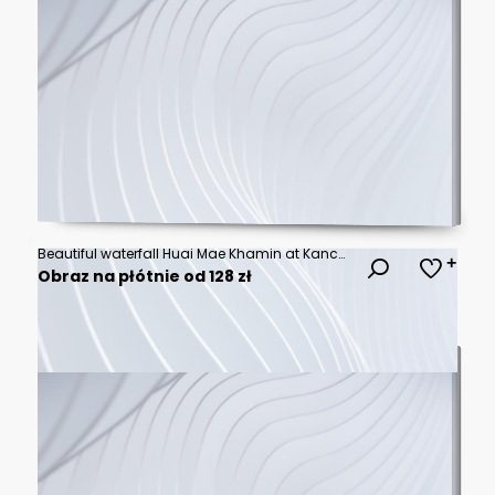
Beautiful waterfall Huai Mae Khamin at Kanchanaburi Province in west Thailand.
Obraz na płótnie od 128 zł