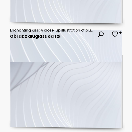
Enchanting Kiss: A close-up illustration of plump, glossy lips, radiating allure and elegance.
Obraz z aluglass od 1 zł