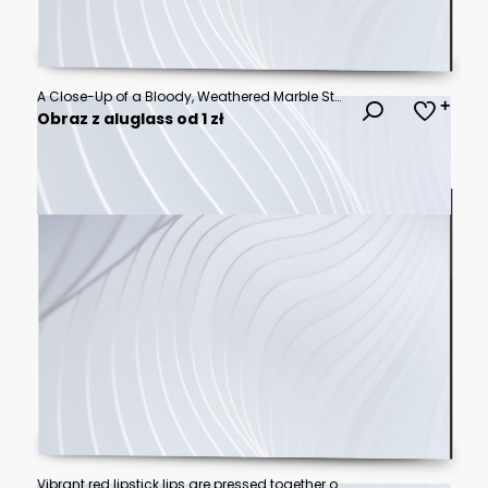
A Close-Up of a Bloody, Weathered Marble Statue
Obraz z aluglass od 1 zł
Vibrant red lipstick lips are pressed together on a white background