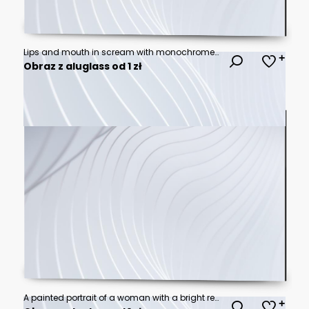
Lips and mouth in scream with monochrome photocopy effect, for grunge punk y2k collage design. Elements in stipple halftone brutalist retro design. Vector illustration for vintage music poster or bann
Obraz z aluglass od 1 zł
A painted portrait of a woman with a bright red flower