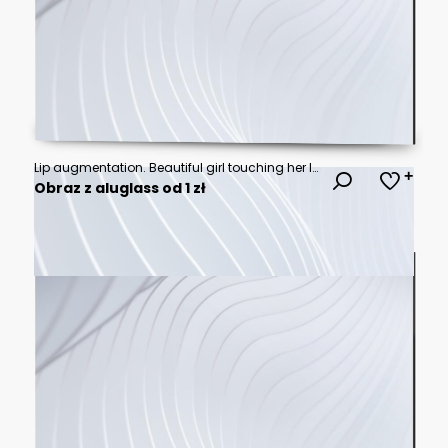
Lip augmentation. Beautiful girl touching her lips
Obraz z aluglass od 1 zł