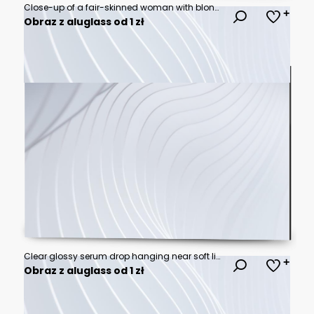
Close-up of a fair-skinned woman with blonde, wavy hair and light eyes
Obraz z aluglass od 1 zł
Clear glossy serum drop hanging near soft lips
Obraz z aluglass od 1 zł