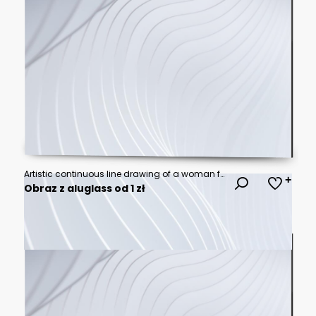
Artistic continuous line drawing of a woman face decorated with a large pink rose and abstract colorful shapes on white.
Obraz z aluglass od 1 zł