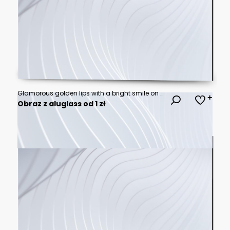
Glamorous golden lips with a bright smile on a white isolated background. PNG
Obraz z aluglass od 1 zł