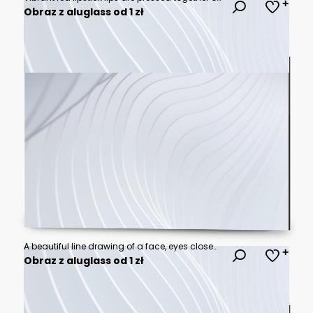
Obraz z aluglass od 1 zł
A beautiful line drawing of a face, eyes closed and lips slightly parted in an elegant pose, with colorful abstract shapes floating around it.
Obraz z aluglass od 1 zł