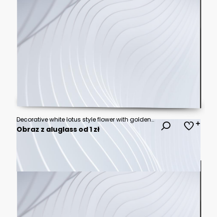
Decorative white lotus style flower with golden leaf accents
Obraz z aluglass od 1 zł