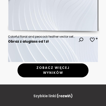
Colorful floral and peacock feather vector set on dark blue background
Obraz z aluglass od 1 zł
ZOBACZ WIĘCEJ
WYNIKÓW
Szybkie linki
(rozwiń)