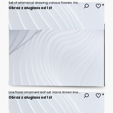
Set of whimsical drawing various flowers. Hand drawn floral collection for wedding invitation, wallpaper art or save the date card. Botanical vector
Obraz z aluglass od 1 zł
Line floral ornament leaf set. Hand drawn line floral ornament border vine doodle flower frame decor. Laurel olive divider flourish wreath botanical wedding garden vintage. Vector illustration
Obraz z aluglass od 1 zł