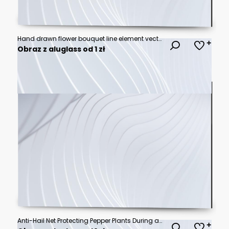
Hand drawn flower bouquet line element vector. Collection of foliage, leaves branch, wildflower, poppy, peony, eucalyptus. Spring blossom illustration design for logo, wedding, tattoo, decor.
Obraz z aluglass od 1 zł
Anti-Hail Net Protecting Pepper Plants During a Hailstorm with Heavy Rain