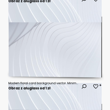
Obraz z aluglass od 1 zł
Modern floral card background vector. Minimal hand drawn botanical flowers template background. Design illustration for wedding, vip cover, poster, rsvp modern card, birthday party.
Obraz z aluglass od 1 zł