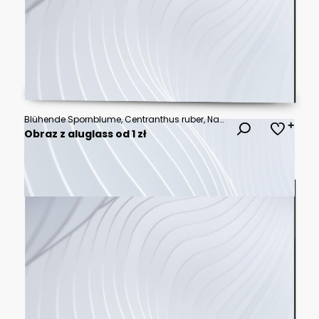
Blühende Spornblume, Centranthus ruber, Nahaufnahme
Obraz z aluglass od 1 zł