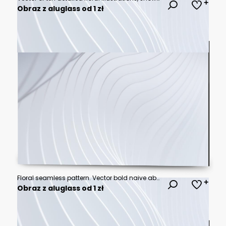
Obraz z aluglass od 1 zł
Floral seamless pattern. Vector bold naive abstract illustrations of stylized flowers, pomegranate, lemons and leaves for background, packaging, wrapping paper, textile, fabric and wallpaper
Obraz z aluglass od 1 zł