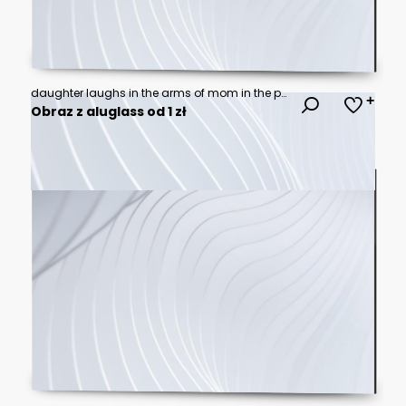
daughter laughs in the arms of mom in the park
Obraz z aluglass od 1 zł