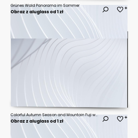
Grünes Wald Panorama im Sommer
Obraz z aluglass od 1 zł
Colorful Autumn Season and Mountain Fuji with morning fog and red leaves at lake Kawaguchiko is one of the best places in Japan
Obraz z aluglass od 1 zł