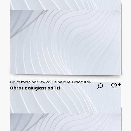
Calm morning view of Fusine lake. Colorful summer sunrise in Julian Alps with Mangart peak on background, Province of Udine, Italy, Europe. Beauty of nature concept background.
Obraz z aluglass od 1 zł