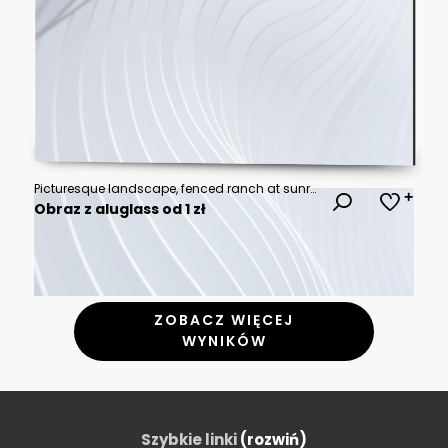
Picturesque landscape, fenced ranch at sunrise
Obraz z aluglass od 1 zł
ZOBACZ WIĘCEJ
WYNIKÓW
Szybkie linki
(rozwiń)