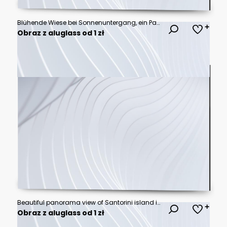
Blühende Wiese bei Sonnenuntergang, ein Panorama mit stimmungsvollen Farben
Obraz z aluglass od 1 zł
Beautiful panorama view of Santorini island in Greece at sunrise with dramatic sky.
Obraz z aluglass od 1 zł