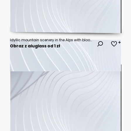
Idyllic mountain scenery in the Alps with blooming meadows in springtime
Obraz z aluglass od 1 zł