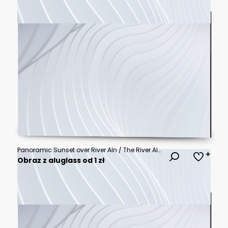
Panoramic Sunset over River Aln / The River Aln runs through Northumberland from Alnham to Alnmouth. Seen here in panorama below Alnwick Town and Castle on the skyline, as the sunsets
Obraz z aluglass od 1 zł