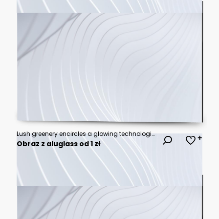
Lush greenery encircles a glowing technological interface
Obraz z aluglass od 1 zł