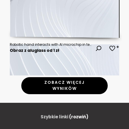
Robotic hand interacts with AI microchip in technological environment
Obraz z aluglass od 1 zł
ZOBACZ WIĘCEJ
WYNIKÓW
Szybkie linki
(rozwiń)