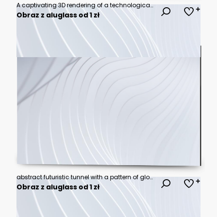
A captivating 3D rendering of a technological infinity loop symbolizing continuous advancement and innovation.
Obraz z aluglass od 1 zł
abstract futuristic tunnel with a pattern of glowing blue and purple ovals creating a sense of depth and technological innovation
Obraz z aluglass od 1 zł