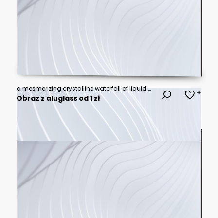
a mesmerizing crystalline waterfall of liquid metal, suspended in mid-flow, creating an iridescent sculptural form against a stark white void, ultra-detailed 3d rendering
Obraz z aluglass od 1 zł