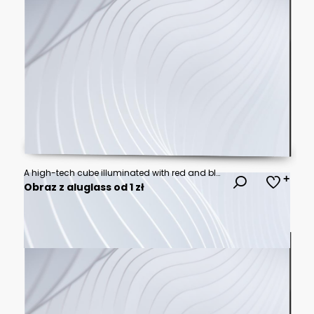
A high-tech cube illuminated with red and blue neon lights in a dark, futuristic setting, symbolizing advanced digital technology and innovation.
Obraz z aluglass od 1 zł