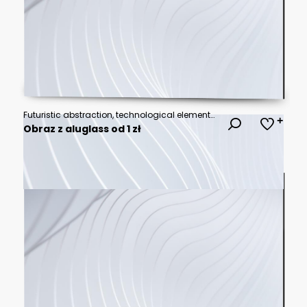
Futuristic abstraction, technological elements, twisted and irregular modern aesthetic minimalist design
Obraz z aluglass od 1 zł