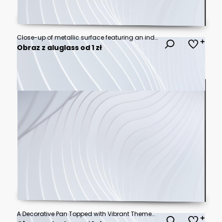
Close-up of metallic surface featuring an indented, alphanumeric serial code. The metal exhibits rust-like texture, suggesting age or wear
Obraz z aluglass od 1 zł
A Decorative Pan Topped with Vibrant Themes Representing a Popular Television Show, Fusing Culinary Creativity with Entertainment