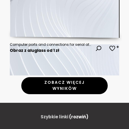
Computer ports and connections for serial ata ps2 and db9 db25 connectors on transparent background
Obraz z aluglass od 1 zł
ZOBACZ WIĘCEJ
WYNIKÓW
Szybkie linki
(rozwiń)