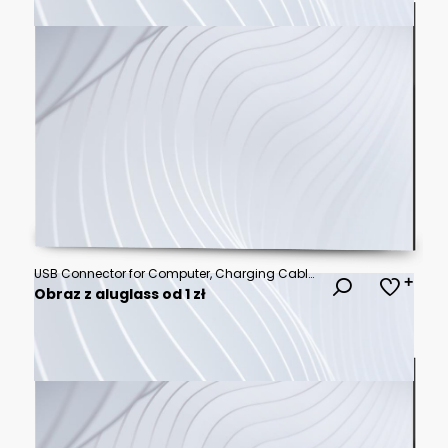
USB Connector for Computer, Charging Cable Solid Flat Vector Icon Isolated on White Background.
Obraz z aluglass od 1 zł