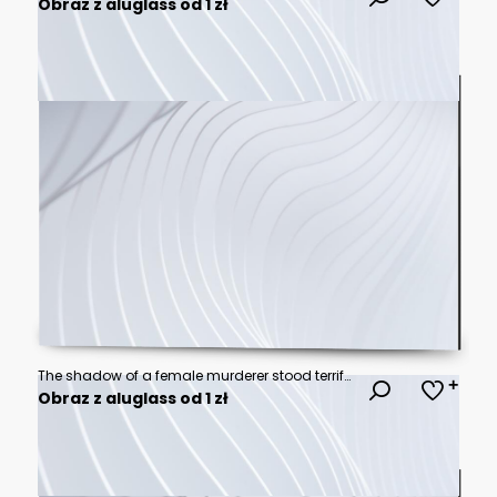
Obraz z aluglass od 1 zł
The shadow of a female murderer stood terrifyingly holding a knife and lit from behind.Scary horror or thriller movie mood or nightmare at night Murder or homicide concept.
Obraz z aluglass od 1 zł