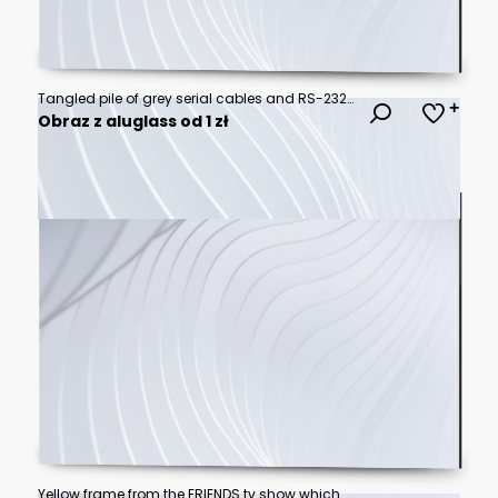
Tangled pile of grey serial cables and RS-232 connectors in a cardboard box
Obraz z aluglass od 1 zł
Yellow frame from the FRIENDS tv show which was used around Monica's peephole on the door. Purple wall. Picture frame. FRIENDS television show frame