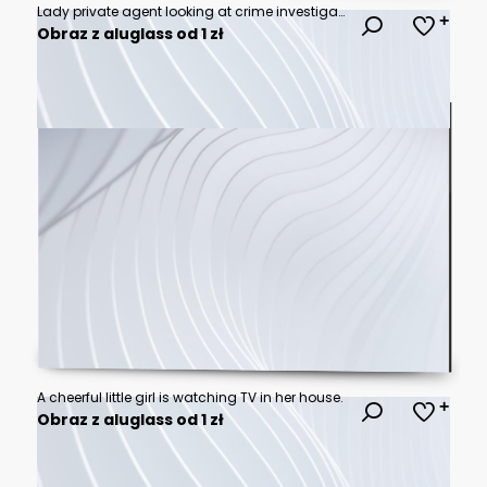
Lady private agent looking at crime investigation board, chasing serial killer
Obraz z aluglass od 1 zł
A cheerful little girl is watching TV in her house.
Obraz z aluglass od 1 zł