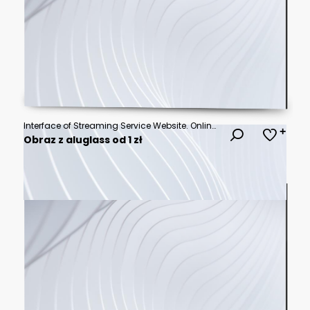
Interface of Streaming Service Website. Online Subscription Offers TV Shows, Realities, Fiction Movies, Podcasts. Screen Replacement for Desktop PC and Laptops With Featured Family Drama.
Obraz z aluglass od 1 zł