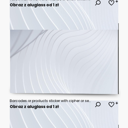
Obraz z aluglass od 1 zł
Barcodes or products sticker with cipher or serial number isolated icons
Obraz z aluglass od 1 zł