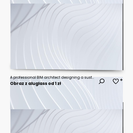
A professional BIM architect designing a sustainable smart building at an ergonomic office workstation. Three large monitors show a clean 3D structural blueprint model, intricate internal engineering
Obraz z aluglass od 1 zł