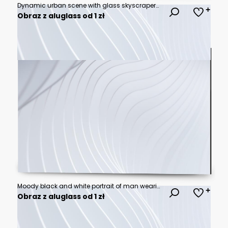
Dynamic urban scene with glass skyscrapers, brick office building and pedestrian bridge in blue light
Obraz z aluglass od 1 zł
Moody black and white portrait of man wearing hoodie with rain droplets on car window reflecting city lights at night creating a dramatic urban atmosphere.
Obraz z aluglass od 1 zł