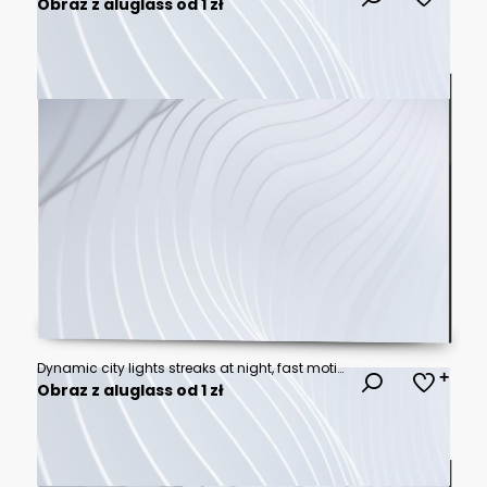
Obraz z aluglass od 1 zł
Dynamic city lights streaks at night, fast motion blur.
Obraz z aluglass od 1 zł