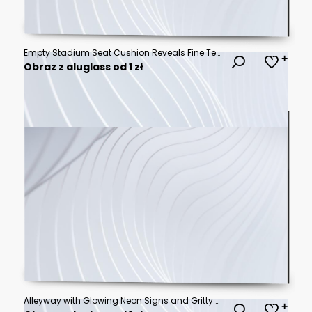
Empty Stadium Seat Cushion Reveals Fine Texture in Detailed Macro Sports Photography Scene Composition Design
Obraz z aluglass od 1 zł
Alleyway with Glowing Neon Signs and Gritty Atmosphere