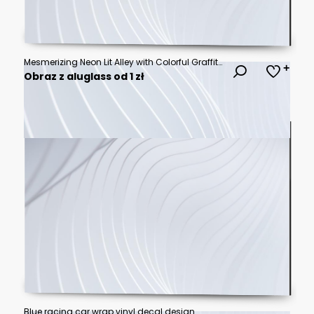
Mesmerizing Neon Lit Alley with Colorful Graffiti and Reflections in Puddles on a Rainy Night
Obraz z aluglass od 1 zł
Blue racing car wrap vinyl decal design.