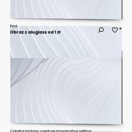
Print
Obraz z aluglass od 1 zł
Colorful fantasy creature imaginative setting digital art whimsical environment close-up cute animal concept