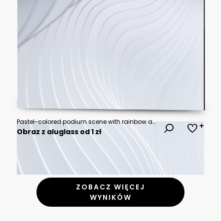
Pastel-colored podium scene with rainbow arch and fluffy clouds
Obraz z aluglass od 1 zł
ZOBACZ WIĘCEJ
WYNIKÓW