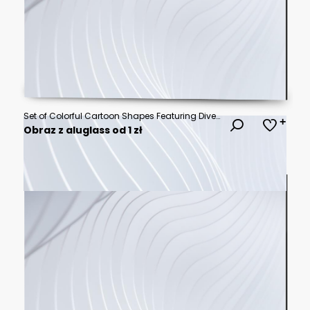
Set of Colorful Cartoon Shapes Featuring Diverse Facial Expressions Representing Human Emotions and Moods in a Flat Vector Design Collection
Obraz z aluglass od 1 zł