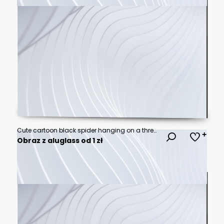
Cute cartoon black spider hanging on a thread vector illustration with halloween arachnid isolated character friendly minimalist decoration creature celebration wildlife whimsical childish
Obraz z aluglass od 1 zł