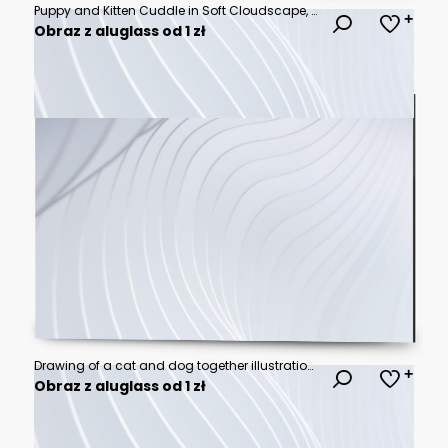
Puppy and Kitten Cuddle in Soft Cloudscape, Whimsical Illustration, Serene Environment, Adorable Perspective
Obraz z aluglass od 1 zł
Drawing of a cat and dog together illustration friendship colorful cute.
Obraz z aluglass od 1 zł