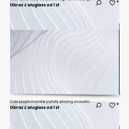
Obraz z aluglass od 1 zł
Cute purple monster joyfully playing acoustic guitar with eyes closed and tongue out fun music concept illustration
Obraz z aluglass od 1 zł