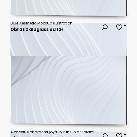
Blue Aesthetic Mockup Illustration
Obraz z aluglass od 1 zł
A cheerful character joyfully runs in a vibrant, sunny landscape, capturing the essence of happiness and playfulness.