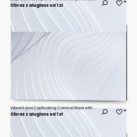
Obraz z aluglass od 1 zł
Vibrant and Captivating Carnival Mask with Ornate and Dazzling Colors Colorful and Extravagant Masquerade Costume with Glittering Embellishments Capturing the Essence of a Glamorous and Theatrical
Obraz z aluglass od 1 zł