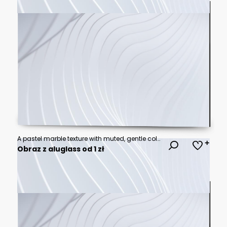
A pastel marble texture with muted, gentle colors, crafting an elegant love background Generative AI
Obraz z aluglass od 1 zł