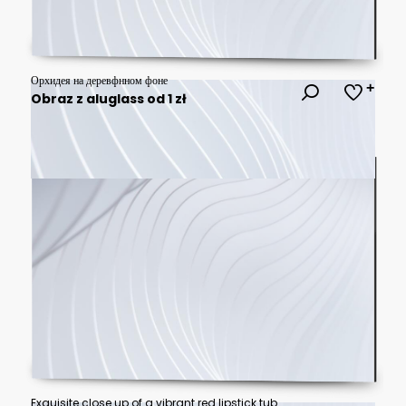
Орхидея на деревфнном фоне
Obraz z aluglass od 1 zł
Exquisite close up of a vibrant red lipstick tube enveloped in a shower of delicate red star confetti basking in moody atmospheric lighting and a rich luxurious bokeh background