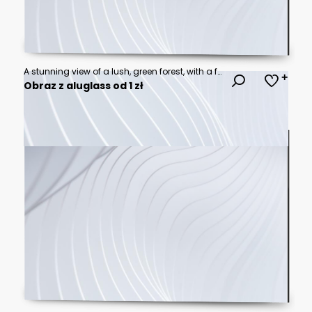
A stunning view of a lush, green forest, with a few rays of sunlight shining through the trees and a few birds flying in the sky
Obraz z aluglass od 1 zł