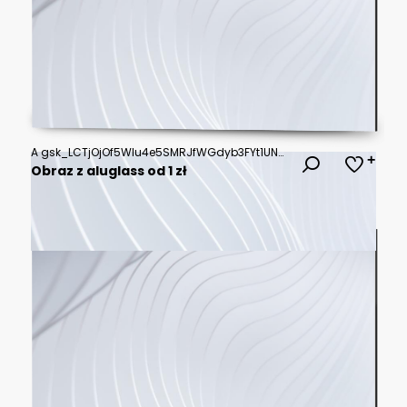
A 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 textured surface shows worn orange hues
Obraz z aluglass od 1 zł