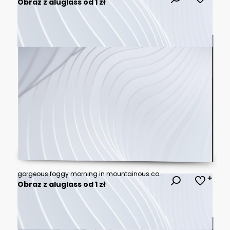
Obraz z aluglass od 1 zł
gorgeous foggy morning in mountainous countryside. beautiful landscape with path near the wooden fence and trees with yellow foliage on hillsides in late autumn
Obraz z aluglass od 1 zł