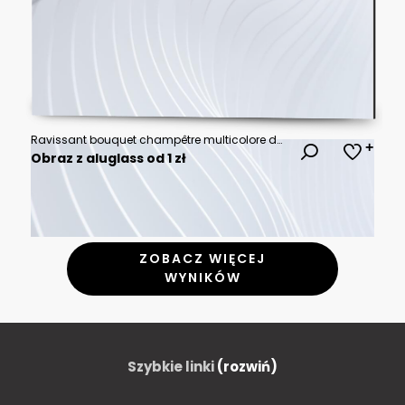
Ravissant bouquet champêtre multicolore de marguerites jaunes et oranges, fleurs violettes et lavande sur tissu blanc, composition florale naturelle et éclatante d'été
Obraz z aluglass od 1 zł
ZOBACZ WIĘCEJ
WYNIKÓW
Szybkie linki
(rozwiń)