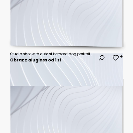
Studio shot with cute st.bernard dog portrait with the curiosity and innocent look as concept of modern happy domestic pet in ravishing hyper realistic detail by Generative AI.
Obraz z aluglass od 1 zł