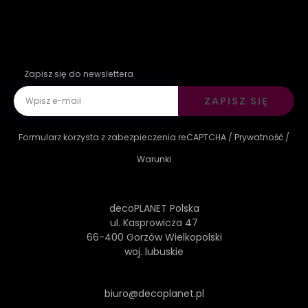
Zapisz się do newslettera
ZAPISZ SIĘ
Formularz korzysta z zabezpieczenia reCAPTCHA /
Prywatność
/
Warunki
decoPLANET Polska
ul. Kasprowicza 47
66-400 Gorzów Wielkopolski
woj. lubuskie
biuro@decoplanet.pl