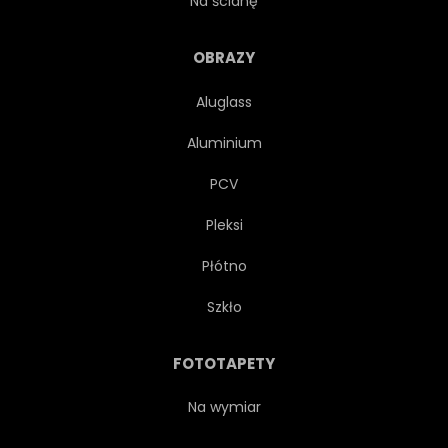
Na ścianę
VINTAGE
GRUSZKA
OBRAZY
Aluglass
NATURA
JEDZENIE
Aluminium
AWOKADO
PAPAJA
PCV
Pleksi
MANDARYNKA
CYTRYNA
Płótno
BRZOSKWINIA
MARCHEW
Szkło
GOTOWANIE
KUCHNIA
FOTOTAPETY
POMIDOR
POSIŁEK
Na wymiar