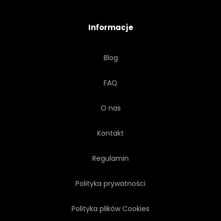
MENU
CEBULA
Informacje
PIEPRZ
DIETA
Blog
BROKUŁY
DYNIA
FAQ
OGÓREK
WARZYWO
O nas
KUKURYDZIANY
BAKŁAŻAN
Kontakt
ZIEMNIAK
WARZYWO
Regulamin
Polityka prywatności
BAZGROŁY
Polityka plików Cookies