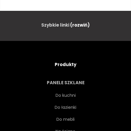
BANAN
RETRO
WEGETARIAŃSKA
NATURALNY
Szybkie linki
(rozwiń)
JAGODA
ORGANICZNY
LIŚĆ
WINOGRONO
Produkty
POLE
POMARAŃCZOWY
PANELE SZKLANE
ANANAS
RYSUNEK
Do kuchni
Do łazienki
ILUSTRACJA
JEŚĆ
Do mebli
WIŚNIA
JABŁKO