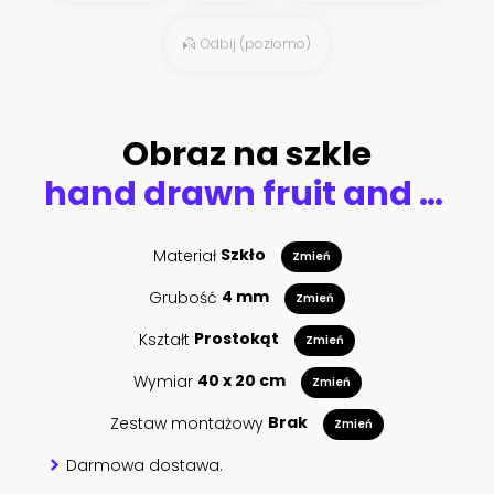
Odbij (poziomo)
Obraz na szkle
hand drawn fruit and vegetables
Materiał
Szkło
Zmień
Grubość
4 mm
Zmień
Kształt
Prostokąt
Zmień
Wymiar
40 x 20 cm
Zmień
Zestaw montażowy
Brak
Zmień
Darmowa dostawa.