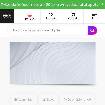
Tylko do końca marca - 20% na wszystkie fototapety!
Ulubione
Koszyk
Menu
Polska
Czerń i biel
Sepia
Odbij (pionowo)