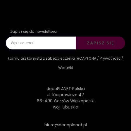
Zapisz się do newslettera
ZAPISZ SIĘ
Formularz korzysta z zabezpieczenia reCAPTCHA /
Prywatność
/
Warunki
decoPLANET Polska
ul. Kasprowicza 47
66-400 Gorzów Wielkopolski
woj. lubuskie
biuro@decoplanet.pl