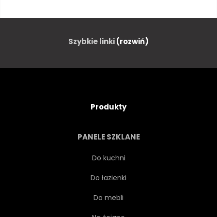
KLIF
WYBRZEŻE
LINIA BRZEGOWA
KRYSZTAŁ
Szybkie linki
(rozwiń)
EGZOTYCZNY
FILM
PALEC
WAKACJE
Produkty
SIELANKOWY
WYSPA
PANELE SZKLANE
WYSEPKA
JAMES BOND
Do kuchni
Do łazienki
LAGUNY
WAPIEŃ
Do mebli
DŁUGO
GÓRA