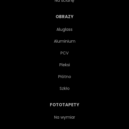
Na ścianę
NATURA
OCEANU
OBRAZY
Aluglass
DŁOŃ
RAJ
PHUKET
Aluminium
RELAKS
ZDALNEGO
PCV
Pleksi
OŚRODKI
MARSZCZYĆ
Płótno
OPOKA
PIASEK
Szkło
MORZE
NIEBO
FOTOTAPETY
KAMIEŃ
TAJSKI
Na wymiar