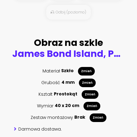
Odbij (poziomo)
Obraz na szkle
James Bond Island, Phang Nga, Thailand
Materiał
Szkło
Zmień
Grubość
4 mm
Zmień
Kształt
Prostokąt
Zmień
Wymiar
40 x 20 cm
Zmień
Zestaw montażowy
Brak
Zmień
Darmowa dostawa.