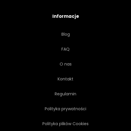
PODRÓŻ
TROPIKALNY
Informacje
TROPIKÓW
TURKUS
Blog
WODA
PELIKAN
LOT
FAQ
PTAK
O nas
Kontakt
Regulamin
Polityka prywatności
Polityka plików Cookies