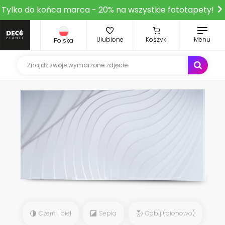
Tylko do końca marca - 20% na wszystkie fototapety!
Ulubione
Koszyk
Menu
Polska
Czerń i biel
Sepia
Odbij (pionowo)