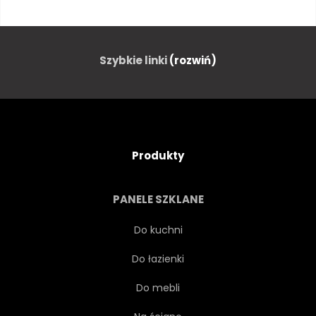
WARZYWO
TEKSTURA
MAKRO
JEDZENIE
Szybkie linki
(rozwiń)
OGRÓD
ŚWIEŻY
DRZEWA
LIŚCI
Produkty
WZÓR
STRESZCZENIE
PANELE SZKLANE
NATURALNY
ZBLIŻENIE
Do kuchni
Do łazienki
SAŁATKA
SPRĘŻYNA
Do mebli
ROSNĄĆ
LATO