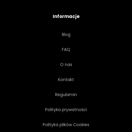
MODA
KWIATOWY
Informacje
KWIAT
ZŁOTO
Blog
ZŁOTO
HAWAJE
FAQ
ROŚLINY POKOJOWE
O nas
ILUSTRACJA
NA BIAŁYM TLE
Kontakt
DŻUNGLA
Regulamin
Polityka prywatności
Polityka plików Cookies