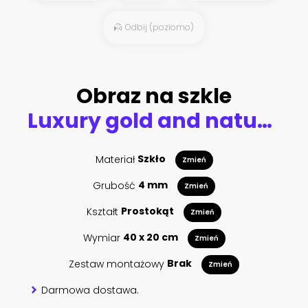
Odbij (poziomo)
Obraz na szkle
Luxury gold and nature green background vector. Floral pattern, Golden split-leaf Philodendron plant with monstera plant line arts, Vector illustration.
Materiał
Szkło
Zmień
Grubość
4 mm
Zmień
Kształt
Prostokąt
Zmień
Wymiar
40 x 20 cm
Zmień
Zestaw montażowy
Brak
Zmień
Darmowa dostawa.