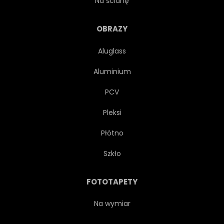
Na ścianę
ROLNICTWO
FLORA
OBRAZY
Aluglass
ŻYŁY
NIEBIESKI
Aluminium
SZTUKA
TŁO
PCV
Pleksi
BOTANICZNY
KLASYK
Płótno
WYSTRÓJ
OZDOBA
Szkło
OZDOBNY
PROJEKTOWAĆ
FOTOTAPETY
EGZOTYCZNY
TKANINA
Na wymiar