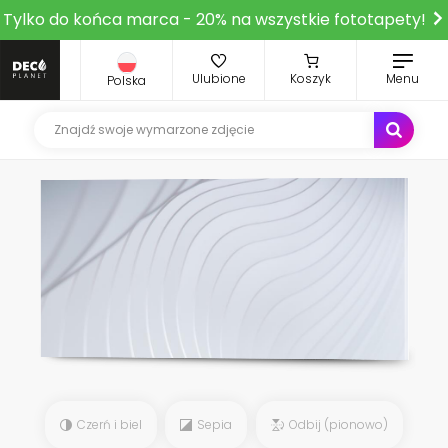
Tylko do końca marca - 20% na wszystkie fototapety!
Ulubione
Koszyk
Menu
Polska
Czerń i biel
Sepia
Odbij (pionowo)