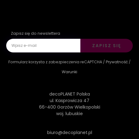
Zapisz się do newslettera
ZAPISZ SIĘ
Formularz korzysta z zabezpieczenia reCAPTCHA /
Prywatność
/
Warunki
decoPLANET Polska
ul. Kasprowicza 47
66-400 Gorzów Wielkopolski
woj. lubuskie
biuro@decoplanet.pl