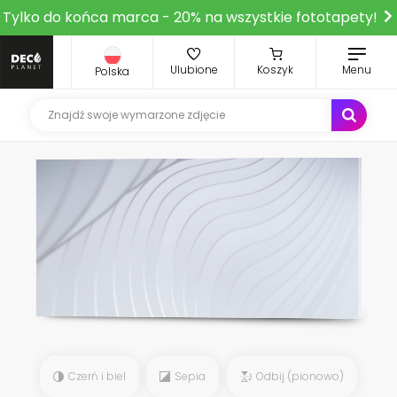
Tylko do końca marca - 20% na wszystkie fototapety!
Ulubione
Koszyk
Menu
Polska
Czerń i biel
Sepia
Odbij (pionowo)