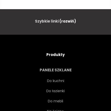
KRZEW
CHMURA
ZAMIESZANIE
CIĄĆ
Szybkie linki
(rozwiń)
OZDOBA
GĘSTĄ
PROJEKTOWAĆ
ŚRODOWISKO
Produkty
FANTASY
KWIAT
PANELE SZKLANE
LIŚCI
OGRODNICTWO
Do kuchni
Do łazienki
ZŁOTO
TRAWA
Do mebli
ZIELONY
WZROST