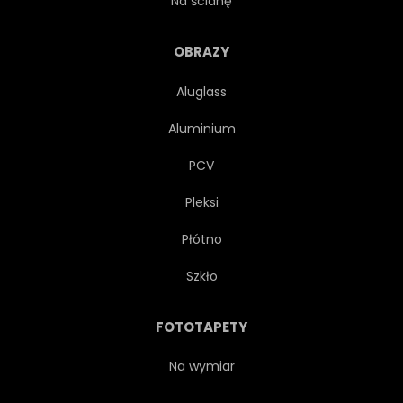
Na ścianę
ŻYWOPŁOT
ILUSTRACJA
OBRAZY
Aluglass
INDONEZJA
LABIRYNT
Aluminium
PEJZAŻ
TRAWNIK
PCV
Pleksi
LIŚĆ
ZAGUBIONY
Płótno
NATURA
NIKT
Szkło
OZDOBNYCH
PARK
FOTOTAPETY
ŚCIEŻKA
WZÓR
Na wymiar