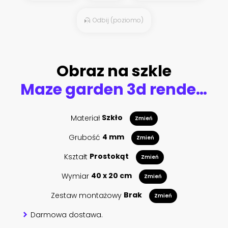
Odbij (poziomo)
Obraz na szkle
Maze garden 3d render illustration. Chess, golden flamingo, trees with red flowers and clouds in the sky. Alice in wonderland theme.
Materiał
Szkło
Zmień
Grubość
4 mm
Zmień
Kształt
Prostokąt
Zmień
Wymiar
40 x 20 cm
Zmień
Zestaw montażowy
Brak
Zmień
Darmowa dostawa.