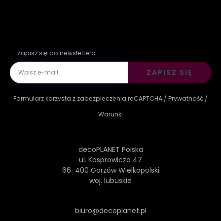
Zapisz się do newslettera
ZAPISZ SIĘ
Formularz korzysta z zabezpieczenia reCAPTCHA /
Prywatność
/
Warunki
decoPLANET Polska
ul. Kasprowicza 47
66-400 Gorzów Wielkopolski
woj. lubuskie
biuro@decoplanet.pl