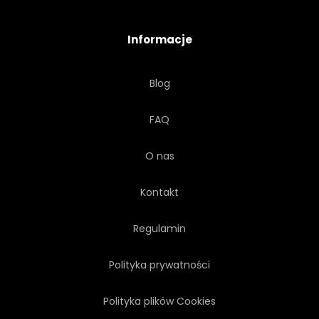
ROŚLINA
KSZTAŁT
Informacje
NIEBO
LATO
Blog
NIEREALNE
SYMETRIA
FAQ
DRZEWA
DRZEWA
O nas
SPOSÓB
Kontakt
Regulamin
Polityka prywatności
Polityka plików Cookies