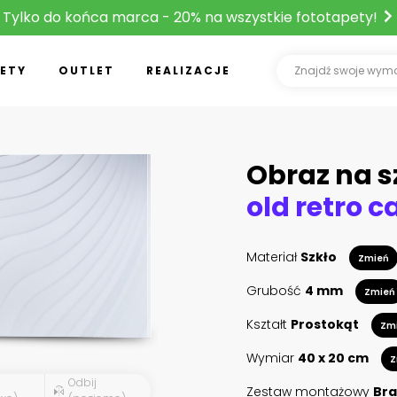
Tylko do końca marca - 20% na wszystkie fototapety!
ETY
OUTLET
REALIZACJE
Obraz na s
Materiał
Szkło
Zmień
Grubość
4 mm
Zmień
Kształt
Prostokąt
Zm
Wymiar
40 x 20 cm
Z
Odbij
Zestaw montażowy
Bra