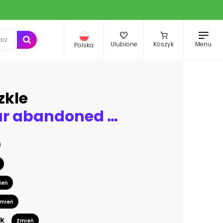
Menu
Ulubione
Koszyk
Polska
zkle
old retro car abandoned between yellow rusty minibuses at an abandoned central bus station
ień
mień
k
Zmień