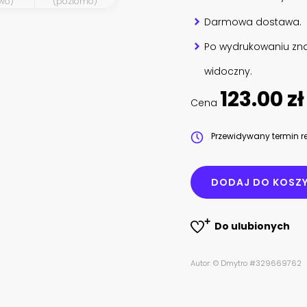
wo)
(poziomo)
Darmowa dostawa.
Po wydrukowaniu zna
widoczny.
123.00 zł
Cena
Przewidywany termin re
DODAJ DO KOSZ
Do ulubionych
Autor: © Dmytro #329669762