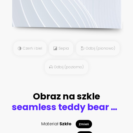
Czerń i biel
Sepia
Odbij (pionowo)
Odbij (poziomo)
Obraz na szkle
seamless teddy bear pattern vector hand drawn illustration cartoon style.bear faces on white background.suitable for postcards,children s clothing,fabric design, stickers,posters,mugs or t-shirts.
Materiał
Szkło
Zmień