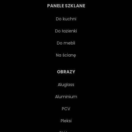
PANELE SZKLANE
KARTA
PAPIER
Do kuchni
Do łazienki
DZIECI
MODA
Do mebli
POZDROWIENIE
GWIAZDA
Na ścianę
MIŁOŚĆ
OZDOBNY
OBRAZY
Aluglass
ZABAWKA
SZCZĘŚLIWY
Aluminium
OZDOBA
WYSTRÓJ
PCV
Pleksi
DZIECINNA
DZIECIŃSTWO