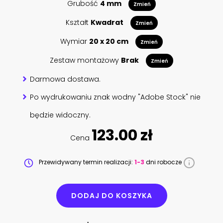
Grubość
4 mm
Zmień
Kształt
Kwadrat
Zmień
Wymiar
20 x 20 cm
Zmień
Zestaw montażowy
Brak
Zmień
Darmowa dostawa.
Po wydrukowaniu znak wodny "Adobe Stock" nie
będzie widoczny.
123.00 zł
Cena
Przewidywany termin realizacji:
1-3
dni robocze
DODAJ DO KOSZYKA