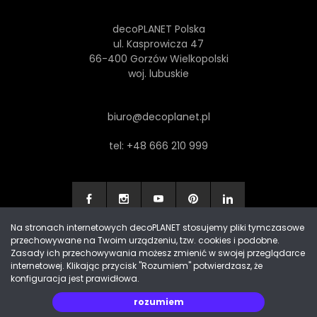
decoPLANET Polska
ul. Kasprowicza 47
66-400 Gorzów Wielkopolski
woj. lubuskie
biuro@decoplanet.pl
tel:
+48 666 210 999
Na stronach internetowych decoPLANET stosujemy pliki tymczasowe
przechowywane na Twoim urządzeniu, tzw. cookies i podobne.
Made with
by Progres Media & decoPLANET
Zasady ich przechowywania możesz zmienić w swojej przeglądarce
internetowej. Klikając przycisk "Rozumiem" potwierdzasz, że
konfiguracja jest prawidłowa.
rozumiem