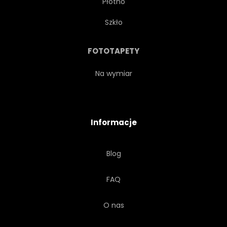
Płótno
WESOŁY
CZARUJĄCY
Szkło
PIĘKNY
PRZYMILNY
FOTOTAPETY
MAŁO
ZBIORY
Na wymiar
TEKSTURA
GŁOWA
Informacje
DZIKI
MŁODY
Blog
UŚMIECH
PRÓBKA
FAQ
NOWOCZESNY
URODA
O nas
SERCE
DZIKOŚĆ