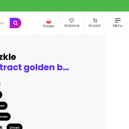
Menu
Ulubione
Koszyk
Polska
zkle
Vector abstract golden background with arabic motifs. Art deco wedding, party pattern, geometric
ień
mień
k
Zmień