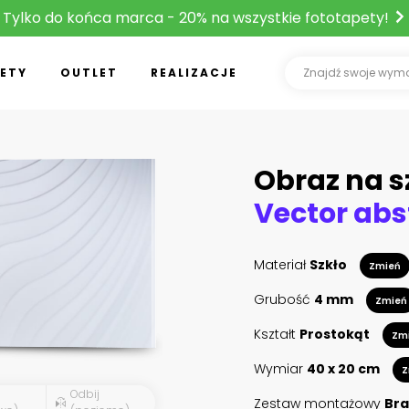
Tylko do końca marca - 20% na wszystkie fototapety!
ETY
OUTLET
REALIZACJE
Obraz na s
Materiał
Szkło
Zmień
Grubość
4 mm
Zmień
Kształt
Prostokąt
Zm
Wymiar
40 x 20 cm
Z
Odbij
Zestaw montażowy
Bra