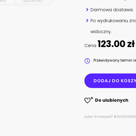
wo)
(poziomo)
Darmowa dostawa.
Po wydrukowaniu zna
widoczny.
123.00 zł
Cena
Przewidywany termin re
DODAJ DO KOSZ
Do ulubionych
Autor: © marylia17 #320504405