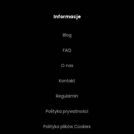
LATO
TOURISMUS
Informacje
MIASTO
PODRÓŻ
Blog
TROPIKALNY
TURKUS
FAQ
UNESCO
WAKACJE
O nas
WIDOK
WIOSKA
Kontakt
WODA
Regulamin
Polityka prywatności
Polityka plików Cookies