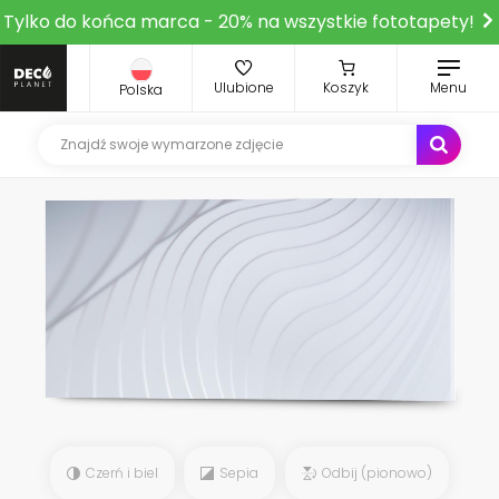
Tylko do końca marca - 20% na wszystkie fototapety!
Ulubione
Koszyk
Menu
Polska
Czerń i biel
Sepia
Odbij (pionowo)