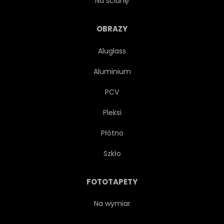
Na ścianę
PUNKT ORIENTACYJNY
PEJZAŻ
OBRAZY
Aluglass
PRZYSTAŃ
ŚREDNIOWIECZNEJ
Aluminium
ŚRÓDZIEMNEGO
GÓRA
PCV
Pleksi
NAPOLI
NAPOLI
Płótno
OCEANU
PORTO
Szkło
SCENICZNY
MORZE
FOTOTAPETY
NAD MORZEM
POŁUDNIE
Na wymiar