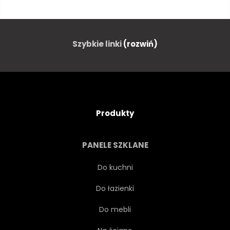
ZAMEK
GRÓD
KLIF
WYBRZEŻE
NADBRZEŻNYCH
Szybkie linki
(rozwiń)
GOL
ŚRODOWISKO
EUROPA
PORT
Produkty
WAKACJE
HORYZONT
PANELE SZKLANE
ISCHIA
WYSPA
Do kuchni
Do łazienki
WŁOSKI
WŁOCHY
Do mebli
LAGUNY