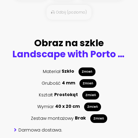
Odbij (poziomo)
Obraz na szkle
Landscape with Porto Ischia, view on Aragonese Castle, Ischia island, Italy
Materiał
Szkło
Zmień
Grubość
4 mm
Zmień
Kształt
Prostokąt
Zmień
Wymiar
40 x 20 cm
Zmień
Zestaw montażowy
Brak
Zmień
Darmowa dostawa.