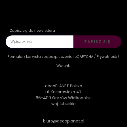
Zapisz się do newslettera
ZAPISZ SIĘ
Formularz korzysta z zabezpieczenia reCAPTCHA /
Prywatność
/
Warunki
decoPLANET Polska
ul. Kasprowicza 47
66-400 Gorzów Wielkopolski
woj. lubuskie
biuro@decoplanet.pl