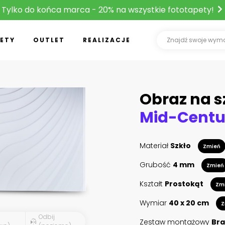
Tylko do końca marca - 20% na wszystkie fototapety!
ETY
OUTLET
REALIZACJE
Obraz na s
Materiał
Szkło
Zmień
Grubość
4 mm
Zmień
Kształt
Prostokąt
Zm
Wymiar
40 x 20 cm
Z
Odbij
Zestaw montażowy
Bra