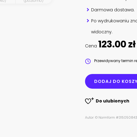
wo)
(poziomo)
Darmowa dostawa.
Po wydrukowaniu zna
widoczny.
123.00 zł
Cena
Przewidywany termin re
DODAJ DO KOSZ
Do ulubionych
Autor: © Normform #31505084