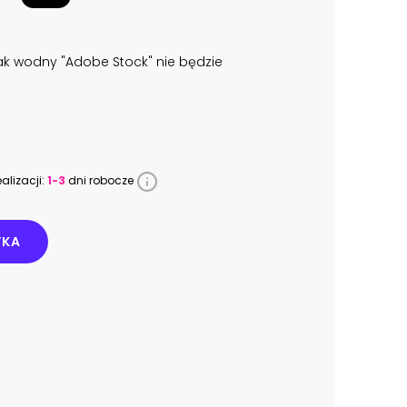
k wodny "Adobe Stock" nie będzie
alizacji:
1-3
dni robocze
YKA
3