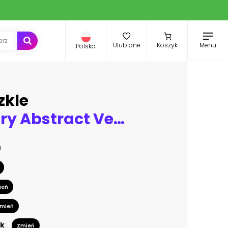
Menu
Ulubione
Koszyk
Polska
zkle
Mid-Century Abstract Vector Pattern
ień
mień
k
Zmień