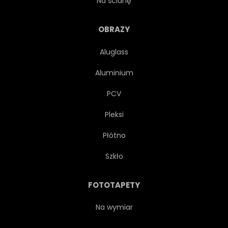
Na ścianę
STARODAWNY
WYBLAKŁY
OBRAZY
Aluglass
MURARSTWO
MURARSTWO
Aluminium
TAPETA
RETRO
PCV
Pleksi
BUDOWLANYCH
W WIEKU
Płótno
BUDOWY
BIAŁY
Szkło
SOLIDNY
CZARNY
FOTOTAPETY
TŁO
NIEAKTUALNE
Na wymiar