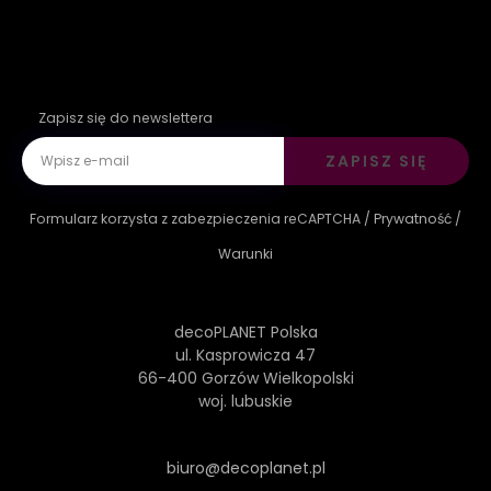
Zapisz się do newslettera
ZAPISZ SIĘ
Formularz korzysta z zabezpieczenia reCAPTCHA /
Prywatność
/
Warunki
decoPLANET Polska
ul. Kasprowicza 47
66-400 Gorzów Wielkopolski
woj. lubuskie
biuro@decoplanet.pl