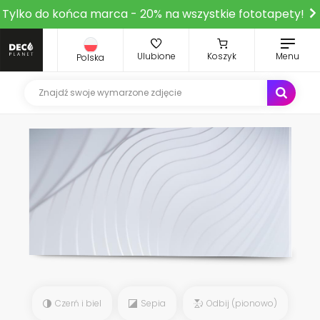
Tylko do końca marca - 20% na wszystkie fototapety!
Ulubione
Koszyk
Menu
Polska
Czerń i biel
Sepia
Odbij (pionowo)