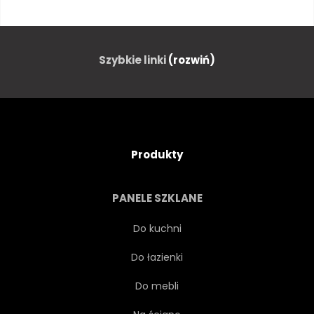
GRUNGE
VINTAGE
WZÓR
BETON
Szybkie linki
(rozwiń)
STRUKTURA
CEGŁA
ARCHITEKTURA
KAMIEŃ
Produkty
BRĄZOWY
SZORSTKI
PANELE SZKLANE
NIECZYSTY
BLOK
Do kuchni
Do łazienki
MATERIAŁ
POWIERZCHNIA
Do mebli
CEMENT
MIEJSKI