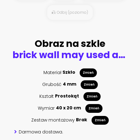
Odbij (poziomo)
Obraz na szkle
brick wall may used as background
Materiał
Szkło
Zmień
Grubość
4 mm
Zmień
Kształt
Prostokąt
Zmień
Wymiar
40 x 20 cm
Zmień
Zestaw montażowy
Brak
Zmień
Darmowa dostawa.