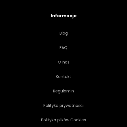
STRESZCZENIE
PROJEKTOWAĆ
Informacje
POMARAŃCZOWY
BUDYNEK
Blog
TEKSTUROWANEJ
PIĘTRO
FAQ
TYNK
STARZENIE
O nas
EFEKT
PAPIER
Kontakt
Regulamin
Polityka prywatności
Polityka plików Cookies