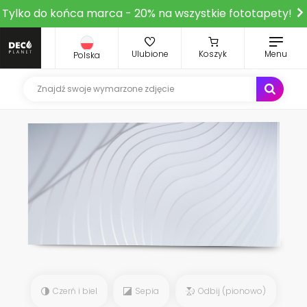
Tylko do końca marca - 20% na wszystkie fototapety!
Ulubione
Koszyk
Menu
Polska
Czerń i biel
Sepia
Odbij (pionowo)