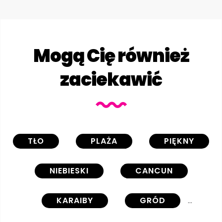
Mogą Cię również
zaciekawić
TŁO
PLAŻA
PIĘKNY
NIEBIESKI
CANCUN
KARAIBY
GRÓD