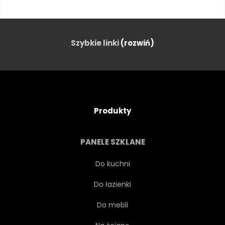
WYBRZEŻE
GOL
EGZOTYCZNY
WAKACJE
Szybkie linki
(rozwiń)
WYSPA
PEJZAŻ
MEKSYK
NATURA
Produkty
OCEANU
DŁOŃ
RAJ
PANELE SZKLANE
MIEJSCOWOŚĆ
PLAŻA
Do kuchni
Do łazienki
MALEŃSTWO
PIASEK
Do mebli
MORZE
SEASCAPE