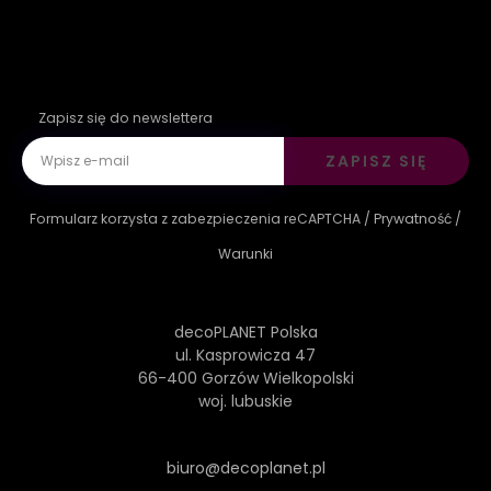
Zapisz się do newslettera
ZAPISZ SIĘ
Formularz korzysta z zabezpieczenia reCAPTCHA /
Prywatność
/
Warunki
decoPLANET Polska
ul. Kasprowicza 47
66-400 Gorzów Wielkopolski
woj. lubuskie
biuro@decoplanet.pl