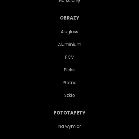
Na ścianę
NIEBO
LATO
OBRAZY
Aluglass
TOURISMUS
PODRÓŻ
Aluminium
TROPIKALNY
TURKUS
PCV
Pleksi
WAKACJE
WAKACJE
Płótno
WIDOK
WODA
BIAŁY
Szkło
FOTOTAPETY
Na wymiar