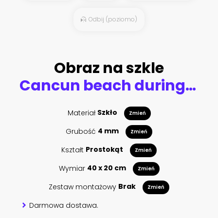
Odbij (poziomo)
Obraz na szkle
Cancun beach during sunset
Materiał
Szkło
Zmień
Grubość
4 mm
Zmień
Kształt
Prostokąt
Zmień
Wymiar
40 x 20 cm
Zmień
Zestaw montażowy
Brak
Zmień
Darmowa dostawa.