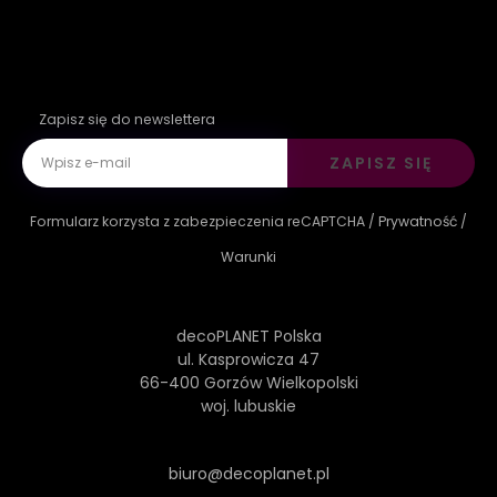
Zapisz się do newslettera
ZAPISZ SIĘ
Formularz korzysta z zabezpieczenia reCAPTCHA /
Prywatność
/
Warunki
decoPLANET Polska
ul. Kasprowicza 47
66-400 Gorzów Wielkopolski
woj. lubuskie
biuro@decoplanet.pl