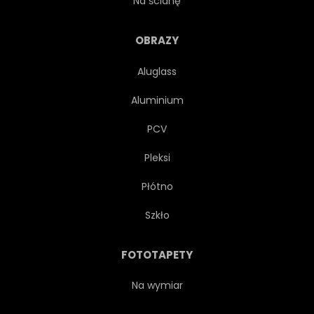
Na ścianę
DETAL
GRANICA
OBRAZY
Aluglass
TEKSTURA
STARODAWNY
Aluminium
GEOMETRYCZNEJ
VINTAGE
PCV
Pleksi
BURGUNDIA
KWADRAT
Płótno
SZTUKA
ORMIANIN
Szkło
MIĘDZY
OZDOBNY
FOTOTAPETY
PIĘKNY
KOLOROWY
Na wymiar