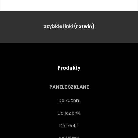
ORNAMENT
SZARY
POMARAŃCZOWY
GRANICA
Szybkie linki
(rozwiń)
LUDOWY
WZÓR
CZARNY
ETNICZNE
Produkty
PROJEKTOWAĆ
LUKSUS
PANELE SZKLANE
ODCIENIE
DŹWIĘK
Do kuchni
Do łazienki
SKRAJ
NIEPOWTARZALNY
Do mebli
ŻYWY
LUKSUSOWY