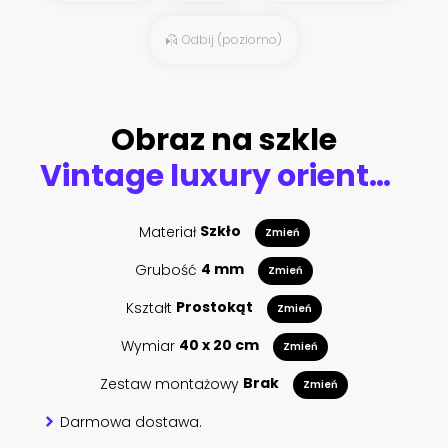
Odbij (poziomo)
Obraz na szkle
Vintage luxury oriental carpet in brown, beige shades with orange and black patterns on black background
Materiał
Szkło
Zmień
Grubość
4 mm
Zmień
Kształt
Prostokąt
Zmień
Wymiar
40 x 20 cm
Zmień
Zestaw montażowy
Brak
Zmień
Darmowa dostawa.