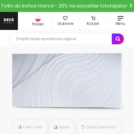
Tylko do końca marca - 20% na wszystkie fototapety!
Ulubione
Koszyk
Menu
Polska
Czerń i biel
Sepia
Odbij (pionowo)