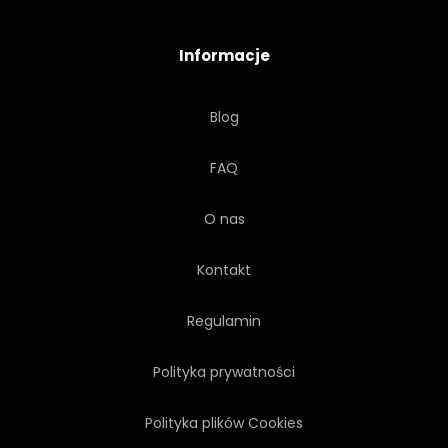
POZIOMY
GOBELIN
Informacje
JASNY
ORYGINAŁ
Blog
WNĘTRZA
BIAŁY
FAQ
STARY
MODA
HAFTY
O nas
STRESZCZENIE
BIZNES
Kontakt
TŁO
Regulamin
Polityka prywatności
Polityka plików Cookies