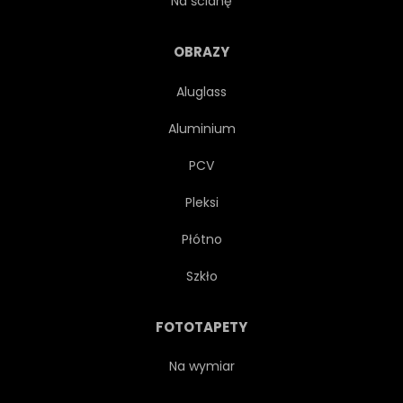
Na ścianę
GEOMETRYCZNEJ
ZŁOTO
OBRAZY
Aluglass
ZŁOTO
GRAFICZNY
Aluminium
ŚWIETNY
ILUSTRACJA
PCV
Pleksi
ZAPROSZENIE
ETYKIETA
Płótno
NOWOCZESNY
STARY
Szkło
ORNAMENT
KWIECISTY
FOTOTAPETY
ZARYS
DŁOŃ
WZÓR
Na wymiar