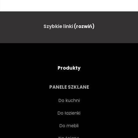
PIĘKNY
URODA
GRANICA
KARTA
Szybkie linki
(rozwiń)
KOŁO
ZBIORY
KREATYWNYCH
ARTDECO
Produkty
OZDOBA
OZDOBNY
PANELE SZKLANE
PROJEKTOWAĆ
ELEGANCKI
Do kuchni
Do łazienki
ELEMENT
ELEMENT
Do mebli
FILIGRAN
RAMA