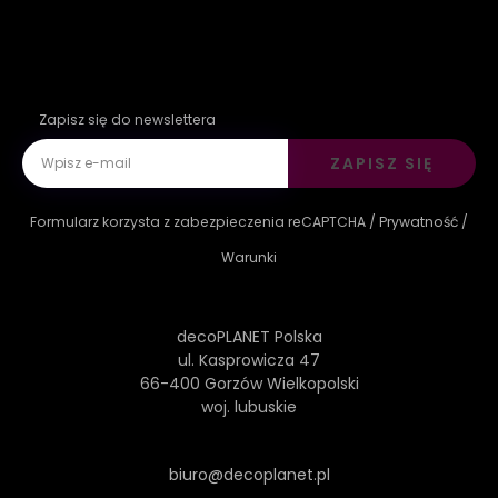
Zapisz się do newslettera
ZAPISZ SIĘ
Formularz korzysta z zabezpieczenia reCAPTCHA /
Prywatność
/
Warunki
decoPLANET Polska
ul. Kasprowicza 47
66-400 Gorzów Wielkopolski
woj. lubuskie
biuro@decoplanet.pl