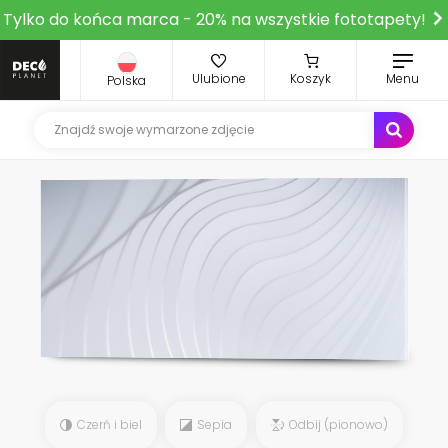
Tylko do końca marca - 20% na wszystkie fototapety!
Ulubione
Koszyk
Menu
Polska
Czerń i biel
Sepia
Odbij (pionowo)