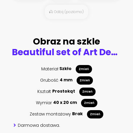
Odbij (poziomo)
Obraz na szkle
Beautiful set of Art Deco, Gatsby palmette ornates from 1920s fashion and design trends vector
Materiał
Szkło
Zmień
Grubość
4 mm
Zmień
Kształt
Prostokąt
Zmień
Wymiar
40 x 20 cm
Zmień
Zestaw montażowy
Brak
Zmień
Darmowa dostawa.