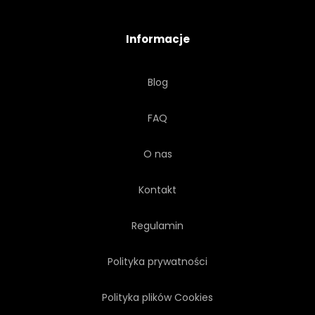
RETRO
ZAPISAĆ
Informacje
ZESTAW
KSZTAŁT
Blog
STYL
SYMBOL
TAGI
FAQ
SZABLON
WEKTOR
O nas
VINTAGE
WESELE
Kontakt
Regulamin
Polityka prywatności
Polityka plików Cookies