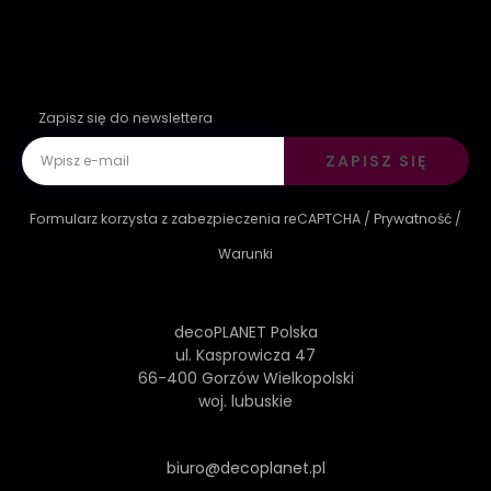
Zapisz się do newslettera
ZAPISZ SIĘ
Formularz korzysta z zabezpieczenia reCAPTCHA /
Prywatność
/
Warunki
decoPLANET Polska
ul. Kasprowicza 47
66-400 Gorzów Wielkopolski
woj. lubuskie
biuro@decoplanet.pl