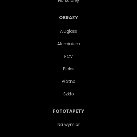
Na ścianę
OBIAD
MASZYNA
OBRAZY
Aluglass
NOSTALGIA
STARY
Aluminium
PAPIER
PLAKAT
PCV
Pleksi
ODPOCZYNEK
KNAJPA
Płótno
RETRO
DROGA
Szkło
SZLAK
ZNAK
FOTOTAPETY
OZNAKOWANIE
STYL
Na wymiar