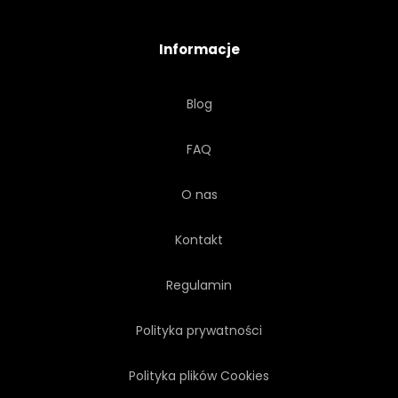
PRZEWÓZ
WYCIECZKA
Informacje
POJAZD
VINTAGE
Blog
TRANSPORT
WEKTOR
FAQ
LATA 50 XX WIEKU
O nas
LATA 60 XX WIEKU
SZAŁOWY
Kontakt
BURGER
PIWO
Regulamin
Polityka prywatności
Polityka plików Cookies