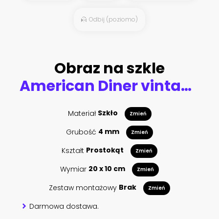
Odbij (poziomo)
Obraz na szkle
American Diner vintage poster with retro car and pin-up girl.
Materiał
Szkło
Zmień
Grubość
4 mm
Zmień
Kształt
Prostokąt
Zmień
Wymiar
20 x 10 cm
Zmień
Zestaw montażowy
Brak
Zmień
Darmowa dostawa.