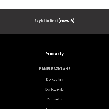
ATRAKCYJNY
CAR
SAMOCHODÓW
Szybkie linki
(rozwiń)
SAMOCHODOWYCH
KAWIARNIA
SAMOCHÓD
Produkty
PROJEKTOWAĆ
OBIAD
PANELE SZKLANE
OBIAD
JEŚĆ
Do kuchni
Do łazienki
JEDZENIE
AUTOSTRADA
Do mebli
DZIEWCZYNKA
ILUSTRACJA