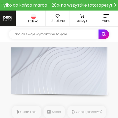
Tylko do końca marca - 20% na wszystkie fototapety!
Ulubione
Koszyk
Menu
Polska
Czerń i biel
Sepia
Odbij (pionowo)