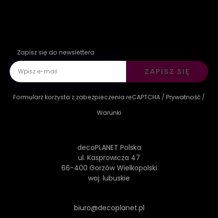
Zapisz się do newslettera
ZAPISZ SIĘ
Formularz korzysta z zabezpieczenia reCAPTCHA /
Prywatność
/
Warunki
decoPLANET Polska
ul. Kasprowicza 47
66-400 Gorzów Wielkopolski
woj. lubuskie
biuro@decoplanet.pl