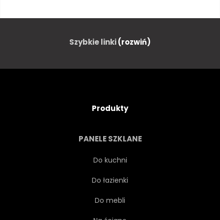
PALMA
PUSTYNIA
ROŚLINNOŚĆ
AREKA
Szybkie linki
(rozwiń)
PEJZAŻ
ROŚLINA
NIEBO
STRESZCZENIE
Produkty
TEREN
DŁOŃ
PANELE SZKLANE
OBSZAR
PIASZCZYSTY
Do kuchni
Do łazienki
CIENIU
PLAŻA
Do mebli
PALMA
GRUPA