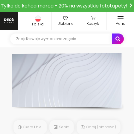
Tylko do końca marca - 20% na wszystkie fototapety!
Ulubione
Koszyk
Menu
Polska
Czerń i biel
Sepia
Odbij (pionowo)