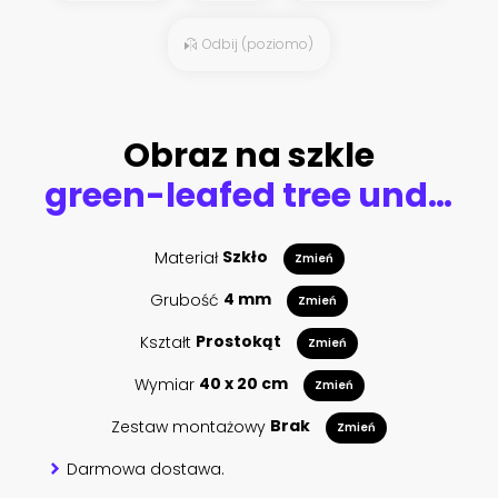
Odbij (poziomo)
Obraz na szkle
green-leafed tree under golden hour
Materiał
Szkło
Zmień
Grubość
4 mm
Zmień
Kształt
Prostokąt
Zmień
Wymiar
40 x 20 cm
Zmień
Zestaw montażowy
Brak
Zmień
Darmowa dostawa.