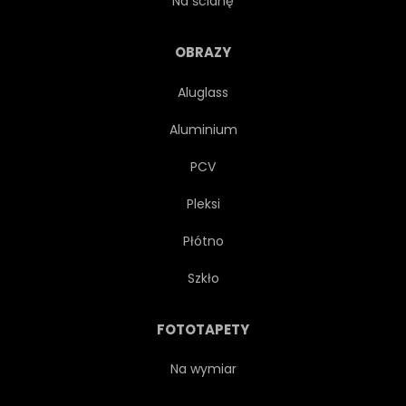
Na ścianę
GRAFICZNY
ILUSTRACJA
OBRAZY
Aluglass
INDYJSKI
MEKSYKAŃSKIMI
Aluminium
MONO
MONOCHROMATYCZNE
PCV
Pleksi
MOTYW
ORNAMENT
Płótno
RETRO
MIĘKKI
STYL
Szkło
SYMETRYCZNE
SYMETRYCZNE
FOTOTAPETY
SYMETRIA
TRADYCYJNYCH
Na wymiar