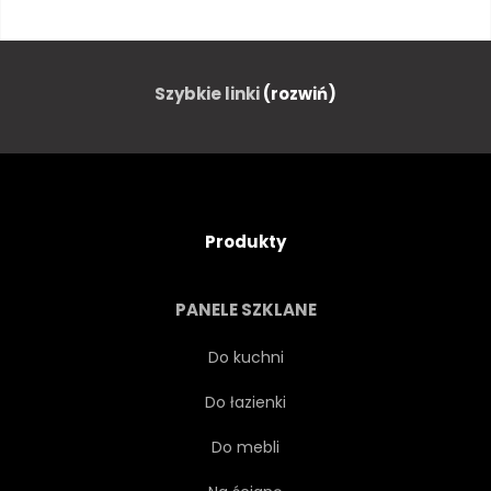
ETNICZNE
PASTEL
TKANINA
TAPETA
Szybkie linki
(rozwiń)
ARABIAN
ARABSKI
OZDOBNY
PROJEKTOWAĆ
Produkty
BAZGROŁY
RYSUNEK
PANELE SZKLANE
CIĄGNIONE
LUDOWY
Do kuchni
Do łazienki
GEOMETRYCZNEJ
Do mebli
GEOMETRYCZNY
GEOMETRIA