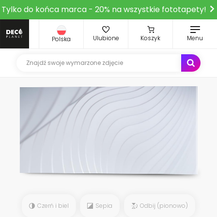
Tylko do końca marca - 20% na wszystkie fototapety!
Ulubione
Koszyk
Menu
Polska
Czerń i biel
Sepia
Odbij (pionowo)