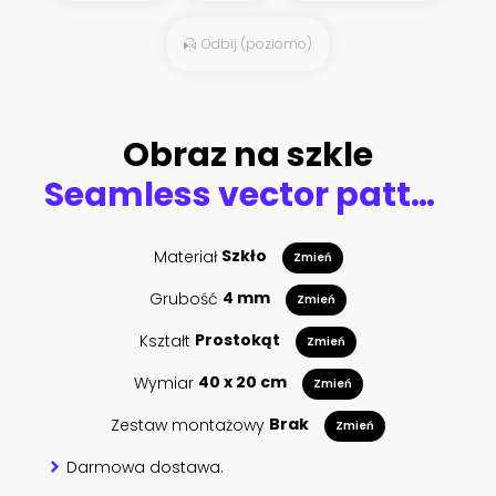
Odbij (poziomo)
Obraz na szkle
Seamless vector pattern. geometrical background with hand drawn decorative tribal elements. Print with ethnic, folk, traditional motifs. Graphic illustration for wrapping, wallpaper, fabric, packing
Materiał
Szkło
Zmień
Grubość
4 mm
Zmień
Kształt
Prostokąt
Zmień
Wymiar
40 x 20 cm
Zmień
Zestaw montażowy
Brak
Zmień
Darmowa dostawa.