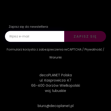
Zapisz się do newslettera
ZAPISZ SIĘ
Formularz korzysta z zabezpieczenia reCAPTCHA /
Prywatność
/
Warunki
decoPLANET Polska
ul. Kasprowicza 47
66-400 Gorzów Wielkopolski
woj. lubuskie
biuro@decoplanet.pl