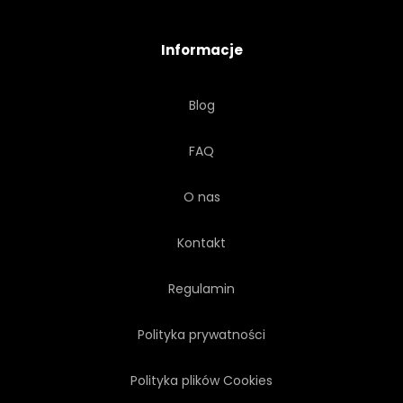
PLEMIENNY
TURECKI
Informacje
VINTAGE
AFRYKI
Blog
WŁOSKI
DRUKUJ
FAQ
HISZPAŃSKI
TURCJA
O nas
TEKSTURA
Kontakt
Regulamin
Polityka prywatności
Polityka plików Cookies