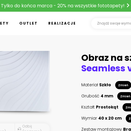
Tylko do końca marca - 20% na wszystkie fototapety!
ETY
OUTLET
REALIZACJE
Obraz na s
Materiał
Szkło
Zmień
Grubość
4 mm
Zmień
Kształt
Prostokąt
Zm
Wymiar
40 x 20 cm
Z
Odbij
Zestaw montażowy
Bra