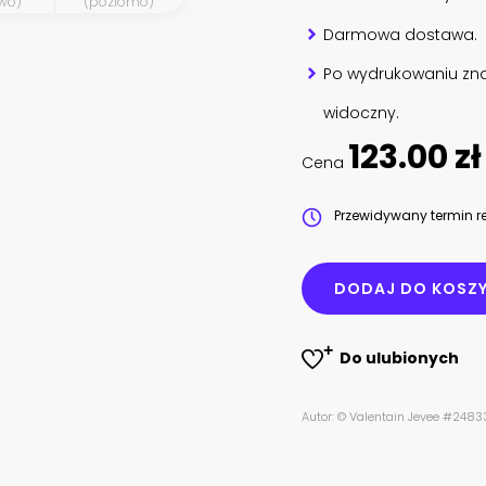
wo)
(poziomo)
Darmowa dostawa.
Po wydrukowaniu zna
widoczny.
123.00 zł
Cena
Przewidywany termin re
DODAJ DO KOSZ
Do ulubionych
Autor: © Valentain Jevee #248