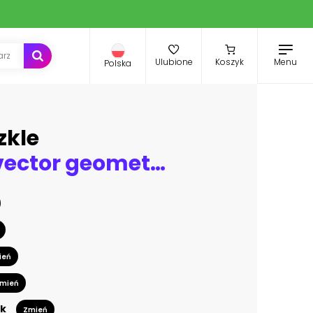
Menu
Ulubione
Koszyk
Polska
zkle
Seamless vector geometrical pattern, hand drawn decorative elements. Graphic design, drawing illustration. Print for fabric, textil, wallpaper, wrapping, packaging. Vintage retro old style background
ień
mień
k
Zmień