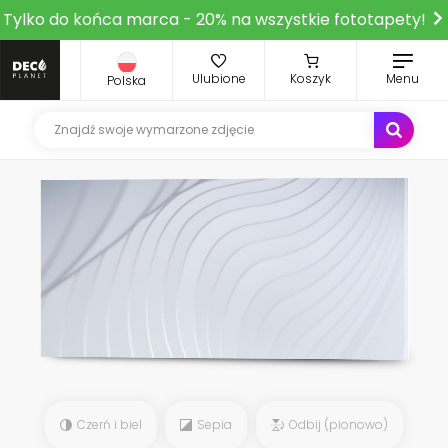
Tylko do końca marca - 20% na wszystkie fototapety!
Ulubione
Koszyk
Menu
Polska
Czerń i biel
Sepia
Odbij (pionowo)