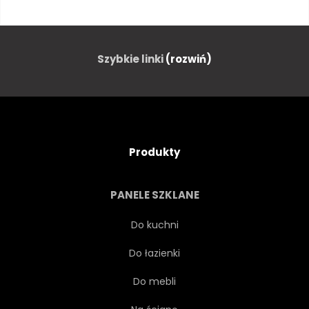
ILUSTRACJA
SSAK
DZIKI
CZARNY
Szybkie linki
(rozwiń)
GŁOWA
PORTRET
BOK
PROJEKTOWAĆ
Produkty
RYSUNEK
MUSTANG
PANELE SZKLANE
KONI
GRAFICZNY
Do kuchni
Do łazienki
KLACZ
WIDOK
Do mebli
TWARZ
NATURA