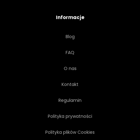
WIATR
PRĘDKOŚĆ
Informacje
MONOCHROMATYCZNE
Blog
VINTAGE
POŁYSK
FAQ
TUSZ DO RZĘS
MIEJSCU
O nas
STYLIZACJA
REKLAMA
Kontakt
PLAKAT
ELEGANCKI
Regulamin
Polityka prywatności
LEKKI
Polityka plików Cookies