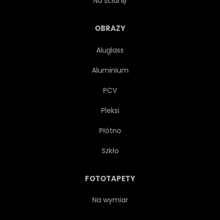
Na ścianę
PIĘKNY
KOLOR
STYL
OBRAZY
Aluglass
MOCNY
KONNY
Aluminium
CIĄGNIONE
DRUKUJ
PCV
Pleksi
KANTAR
KREDKA
Płótno
REALISTYCZNY
STAĆ
Szkło
WYŚCIG
WOLNOŚĆ
FOTOTAPETY
GRAFICZNY
SYMBOL
Na wymiar