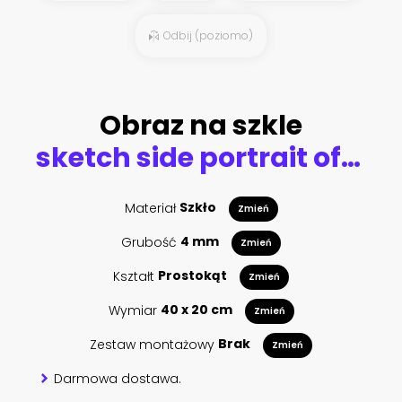
Odbij (poziomo)
Obraz na szkle
sketch side portrait of a horse profile on a white background
Materiał
Szkło
Zmień
Grubość
4 mm
Zmień
Kształt
Prostokąt
Zmień
Wymiar
40 x 20 cm
Zmień
Zestaw montażowy
Brak
Zmień
Darmowa dostawa.