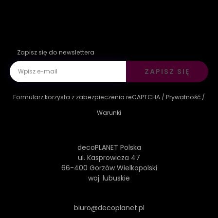
Zapisz się do newslettera
ZAPISZ SIĘ
Formularz korzysta z zabezpieczenia reCAPTCHA /
Prywatność
/
Warunki
decoPLANET Polska
ul. Kasprowicza 47
66-400 Gorzów Wielkopolski
woj. lubuskie
biuro@decoplanet.pl