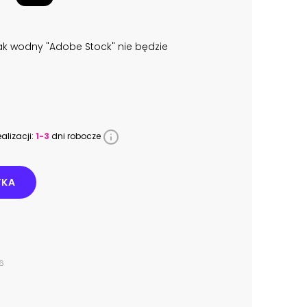
k wodny "Adobe Stock" nie będzie
alizacji:
1-3
dni robocze
YKA
6