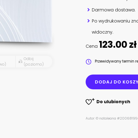
Darmowa dostawa.
Po wydrukowaniu zna
widoczny.
123.00 zł
Cena
Odbij
Przewidywany termin re
wo)
(poziomo)
DODAJ DO KOSZ
Do ulubionych
Autor: © nataleana #20068195