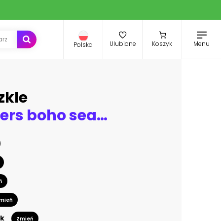
Menu
Ulubione
Koszyk
Polska
zkle
Birds feathers boho seamless pattern
ń
mień
k
Zmień