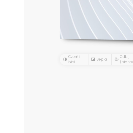
Czerń i
Odbij
Sepia
biel
(piono