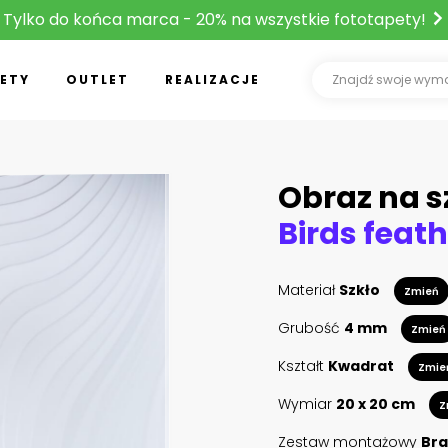
Tylko do końca marca - 20% na wszystkie fototapety!
ETY
OUTLET
REALIZACJE
Obraz na s
Materiał
Szkło
Zmień
Grubość
4 mm
Zmień
Kształt
Kwadrat
Zmie
Wymiar
20 x 20 cm
Z
Zestaw montażowy
Bra