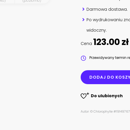
wo)
(poziomo)
Darmowa dostawa.
Po wydrukowaniu zna
widoczny.
123.00 zł
Cena
Przewidywany termin re
DODAJ DO KOSZ
Do ulubionych
Autor: © Chlorophylle #1914976