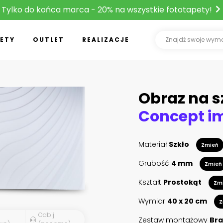
Tylko do końca marca - 20% na wszystkie fototapety!
ETY
OUTLET
REALIZACJE
Obraz na s
Materiał
Szkło
Zmień
Grubość
4 mm
Zmień
Kształt
Prostokąt
Zm
Wymiar
40 x 20 cm
Z
Odbij
Zestaw montażowy
Bra