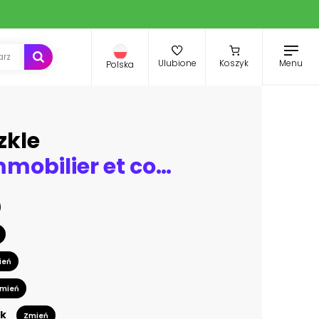
Menu
Ulubione
Koszyk
Polska
zkle
Concept immobilier et construction de maison
ień
mień
k
Zmień