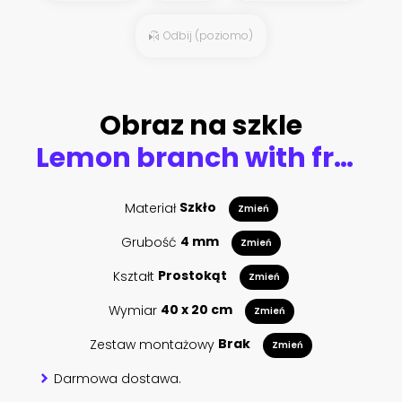
Odbij (poziomo)
Obraz na szkle
Lemon branch with fruit and leaves. Watercolor hand drawn illustration
Materiał
Szkło
Zmień
Grubość
4 mm
Zmień
Kształt
Prostokąt
Zmień
Wymiar
40 x 20 cm
Zmień
Zestaw montażowy
Brak
Zmień
Darmowa dostawa.