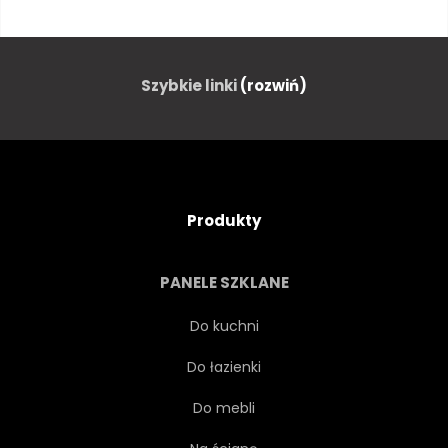
ŚWIEŻY
NA BIAŁYM TLE
ZBLIŻENIE
BIAŁY
Szybkie linki
(rozwiń)
JEDZENIE
TROPIKALNY
KOLOR
SUROWY
Produkty
WEGETARIAŃSKA
LIŚĆ
PANELE SZKLANE
ORGANICZNY
SOCZYSTY
Do kuchni
Do łazienki
JASNY
ZIELONY
LIŚĆ
Do mebli
SZTUKA
ZIMNY