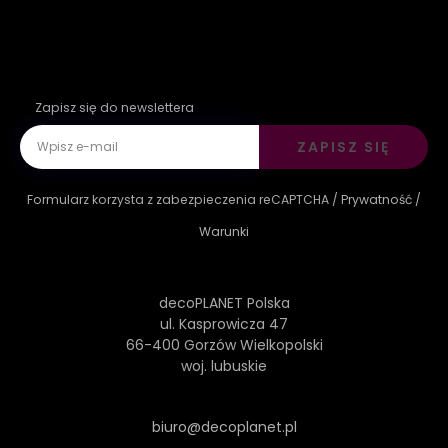
Zapisz się do newslettera
ZAPISZ SIĘ
Formularz korzysta z zabezpieczenia reCAPTCHA /
Prywatność
/
Warunki
decoPLANET Polska
ul. Kasprowicza 47
66-400 Gorzów Wielkopolski
woj. lubuskie
biuro@decoplanet.pl