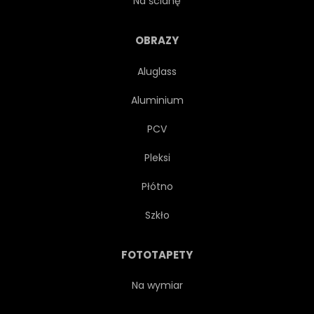
Na ścianę
RYSUNEK
ILUSTRACJA
OBRAZY
Aluglass
KWAŚNY
NATURALNY
Aluminium
EGZOTYCZNY
ORZEŹWIAJĄCY
PCV
Pleksi
SMACZNY
CYTRYNOWY
Płótno
NATURA
LIMON
Szkło
SŁODKI
ROŚLINA
FOTOTAPETY
SKŁADNIKA
ZDROWY
Na wymiar