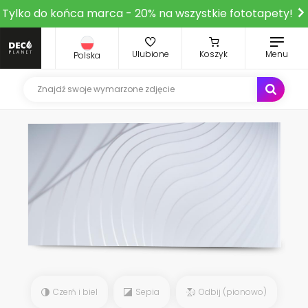
Tylko do końca marca - 20% na wszystkie fototapety!
Ulubione
Koszyk
Menu
Polska
Czerń i biel
Sepia
Odbij (pionowo)