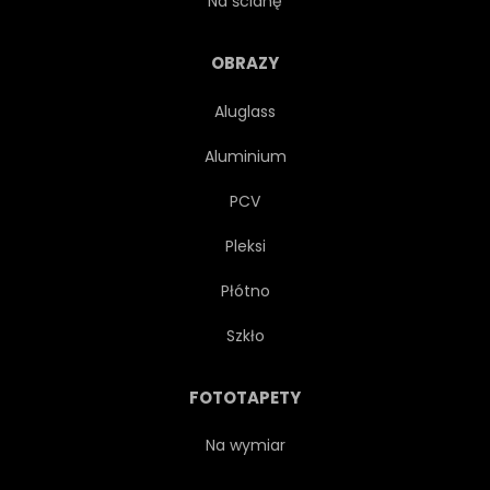
Na ścianę
BAJKA
FANTASY
OBRAZY
Aluglass
ZABAWA
ZABAWNY
Aluminium
SZCZĘŚLIWY
KAPELUSZ
PCV
Pleksi
POMOCNIK
WAKACJE
Płótno
ILUSTRACJA
SZCZĘŚLIWY
Szkło
MASKOTKA
MĘŻCZYZNA
FOTOTAPETY
WESOŁY
KARZEŁ
Na wymiar