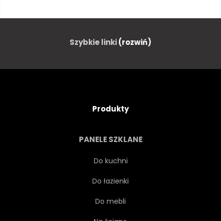
ZESTAW
DZIECI
MĘŻCZYZNA
CHARAKTER
Szybkie linki
(rozwiń)
KAPSEL
DZIECI
BOŻE NARODZENIE
KLASA
Produkty
ZBIORY
DUŻO
RÓŻNE
PANELE SZKLANE
GRUPA
SUKIENKA
Do kuchni
Do łazienki
KOSTIUM
ŁADNY
Do mebli
EMOCJA
WYRAŻENIE