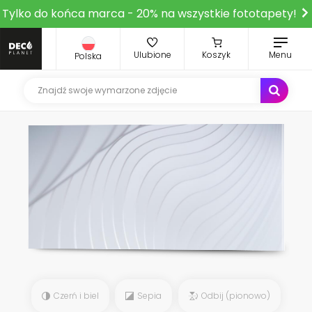
Tylko do końca marca - 20% na wszystkie fototapety!
Ulubione
Koszyk
Menu
Polska
Czerń i biel
Sepia
Odbij (pionowo)