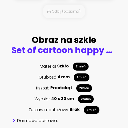
Odbij (poziomo)
Obraz na szkle
Set of cartoon happy dwarf
Materiał
Szkło
Zmień
Grubość
4 mm
Zmień
Kształt
Prostokąt
Zmień
Wymiar
40 x 20 cm
Zmień
Zestaw montażowy
Brak
Zmień
Darmowa dostawa.