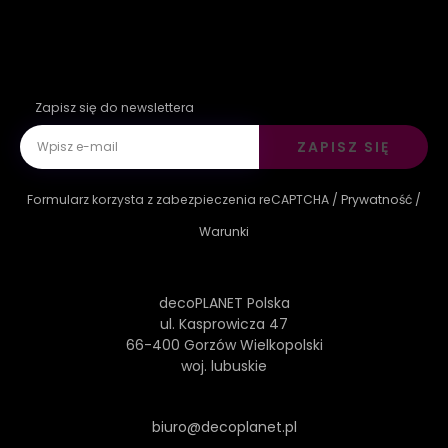
Zapisz się do newslettera
ZAPISZ SIĘ
Formularz korzysta z zabezpieczenia reCAPTCHA /
Prywatność
/
Warunki
decoPLANET Polska
ul. Kasprowicza 47
66-400 Gorzów Wielkopolski
woj. lubuskie
biuro@decoplanet.pl