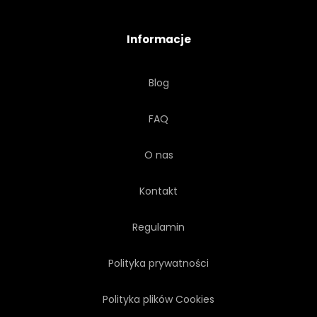
LUDZIE
POZOWANIE
Informacje
POKAZANO
DROBNY
Blog
UŚMIECH
STOJĄCY
FAQ
HISTORIA
LATO
O nas
OPOWIEŚĆ
BOŻE NARODZENIE
Kontakt
MŁODY
WEKTOR
Regulamin
Polityka prywatności
Polityka plików Cookies