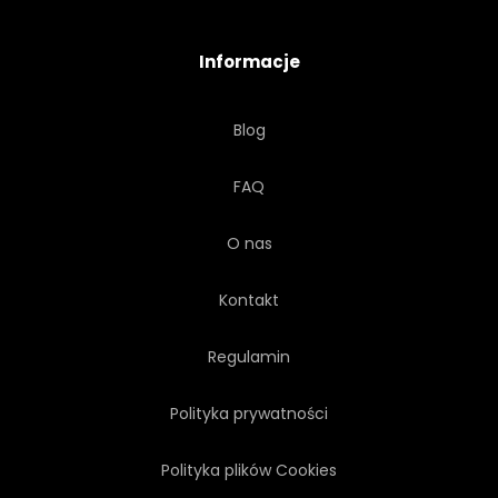
OSOBA
PERON
Informacje
STACJA
STYL
Blog
WESOŁY
TRANSPORT
FAQ
PODRÓŻNIK
WYCIECZKA
O nas
WAKACJE
REJS
Kontakt
Regulamin
Polityka prywatności
Polityka plików Cookies