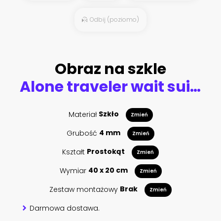
Odbij (poziomo)
Obraz na szkle
Alone traveler wait suitcases waiting for her train on platform of railway train station in summer. Alone travel concept.
Materiał
Szkło
Zmień
Grubość
4 mm
Zmień
Kształt
Prostokąt
Zmień
Wymiar
40 x 20 cm
Zmień
Zestaw montażowy
Brak
Zmień
Darmowa dostawa.