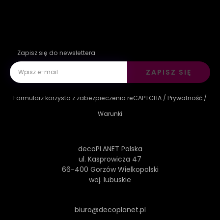
Zapisz się do newslettera
ZAPISZ SIĘ
Formularz korzysta z zabezpieczenia reCAPTCHA /
Prywatność
/
Warunki
decoPLANET Polska
ul. Kasprowicza 47
66-400 Gorzów Wielkopolski
woj. lubuskie
biuro@decoplanet.pl