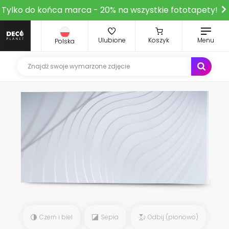
Tylko do końca marca - 20% na wszystkie fototapety!
Ulubione
Koszyk
Menu
Polska
Czerń i biel
Sepia
Odbij (pionowo)