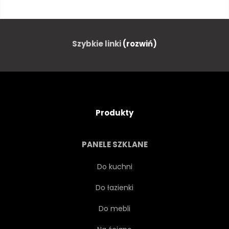
START
TYŁ
FRANCJA
WALIZKA
PLECAK
Szybkie linki
(rozwiń)
KOLEJOWYCH
BAGAŻ
PODRÓŻ
LATO
Produkty
LUDZIE
IŚĆ
EUROPA
PANELE SZKLANE
CZEKANIE
CHODZENIE
Do kuchni
Do łazienki
POŻEGNANIE
Z DALA
Do mebli
TŁO
BAGAŻ
PIĘKNY