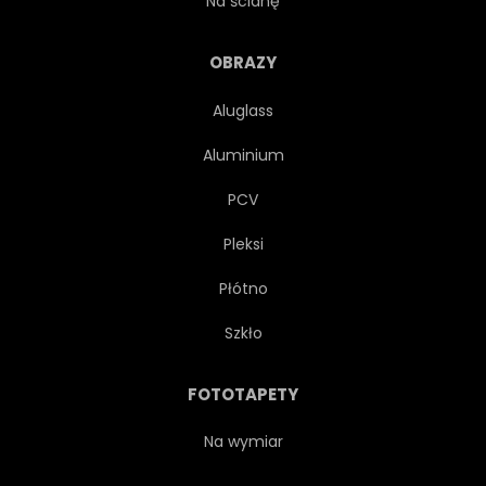
Na ścianę
ZACZĄĆ
KAUKASKI
OBRAZY
Aluglass
GRÓD
ZAMIENIAĆ
Aluminium
KONCEPCJA
WYJAZD
PCV
Pleksi
PUSTY
KOBIECE
Płótno
KAPELUSZ
WAKACJE
Szkło
ŻYCIE
STYL ŻYCIA
FOTOTAPETY
NOWOCZESNY
TAJLANDIA
Na wymiar