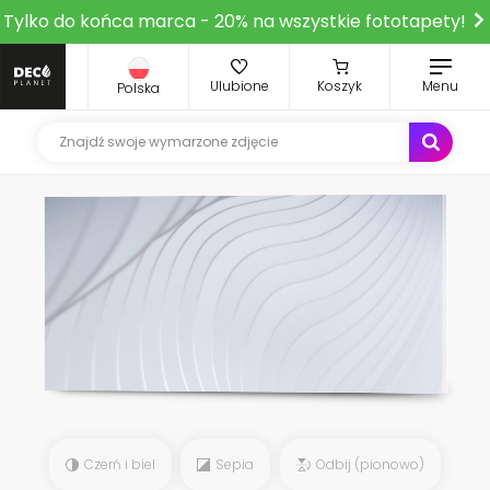
Tylko do końca marca - 20% na wszystkie fototapety!
Ulubione
Koszyk
Menu
Polska
Czerń i biel
Sepia
Odbij (pionowo)