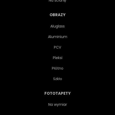
Na ścianę
FORMULARZ
TEKSTURA
OBRAZY
Aluglass
ZBLIŻENIE
ENERGIA
Aluminium
RYSUNEK
GRAFICZNY
PCV
Pleksi
RUCH
TAPETA
Płótno
CHMURA
FUTURYSTYCZNY
Szkło
NOWOCZESNY
PARA
FOTOTAPETY
NIEWAŻKI
ZASŁONA
Na wymiar