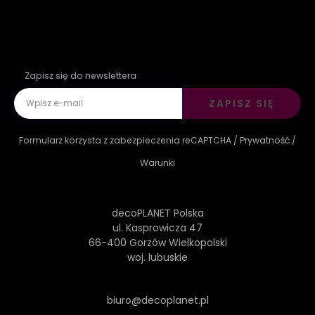
Zapisz się do newslettera
ZAPISZ SIĘ
Formularz korzysta z zabezpieczenia reCAPTCHA /
Prywatność
/
Warunki
decoPLANET Polska
ul. Kasprowicza 47
66-400 Gorzów Wielkopolski
woj. lubuskie
biuro@decoplanet.pl