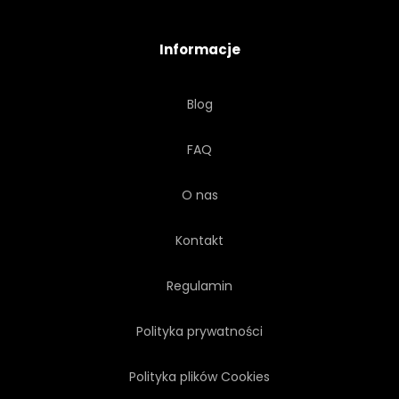
PLAMA
ABSTRAKCJA
Informacje
PAROWANIE
ATRAMENT
Blog
NIEWAŻKOŚĆ
POCHODNI
FAQ
ILUSTRACJA
ORNAMENT
O nas
OGNISKO
ROZJARZONY
Kontakt
BLAZE
OZDOBNY
Regulamin
Polityka prywatności
Polityka plików Cookies