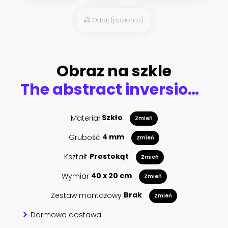
Odbij (poziomo)
Obraz na szkle
The abstract inversion of fire located on a white background.
Materiał
Szkło
Zmień
Grubość
4 mm
Zmień
Kształt
Prostokąt
Zmień
Wymiar
40 x 20 cm
Zmień
Zestaw montażowy
Brak
Zmień
Darmowa dostawa.