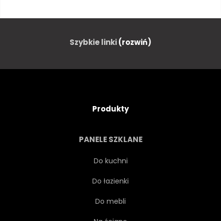
BIAŁY
KONCEPCJA
KOLOR
RUCH
Szybkie linki
(rozwiń)
ŚWIATŁO
DYNAMICZNE
KSZTAŁT
WZÓR
Produkty
MAGIA
GORĄCY
PANELE SZKLANE
KREATYWNOŚĆ
LINIA
Do kuchni
Do łazienki
MGŁA
KADZIDŁO
Do mebli
DUCH
STRUMIEŃ