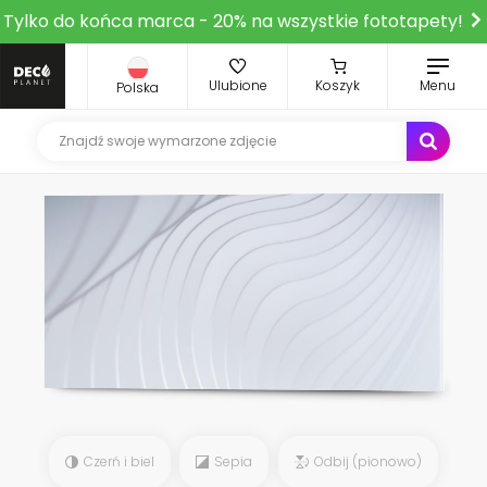
Tylko do końca marca - 20% na wszystkie fototapety!
Ulubione
Koszyk
Menu
Polska
Czerń i biel
Sepia
Odbij (pionowo)