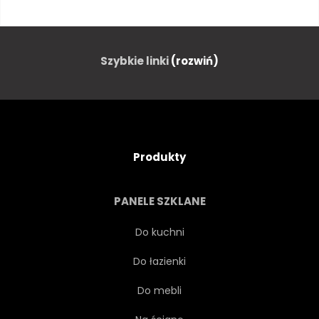
GARAŻ
PODJAZD
CHODNIK
WŁASNOŚĆ
Szybkie linki
(rozwiń)
DUŻO
ARCHITEKTURA
PROJEKTOWAĆ
BUDYNEK
Produkty
AMERYKAŃSKI
PANELE SZKLANE
PÓŁNOCNY ZACHÓD
Do kuchni
Do łazienki
DRZWI WEJŚCIOWE
STYL
Do mebli
WIDOK
PEJZAŻ