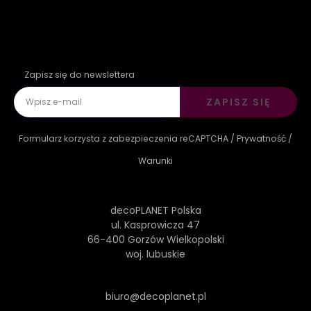
Zapisz się do newslettera
ZAPISZ SIĘ
Formularz korzysta z zabezpieczenia reCAPTCHA /
Prywatność
/
Warunki
decoPLANET Polska
ul. Kasprowicza 47
66-400 Gorzów Wielkopolski
woj. lubuskie
biuro@decoplanet.pl