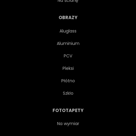
Na ścianę
DUŻY
WEJŚCIE
OBRAZY
Aluglass
POSIADŁOŚĆ
ZIELONY
Aluminium
DUŻA
NOWOCZESNY
PCV
Pleksi
NOWY
PRAWDZIWY
Płótno
MIESZKALNY
DACH
Szkło
NIEBO
SPRĘŻYNA
FOTOTAPETY
KAMIEŃ
LATO
Na wymiar