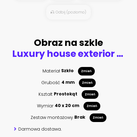
Odbij (poziomo)
Obraz na szkle
Luxury house exterior with brick and siding trim and double garage.
Materiał
Szkło
Zmień
Grubość
4 mm
Zmień
Kształt
Prostokąt
Zmień
Wymiar
40 x 20 cm
Zmień
Zestaw montażowy
Brak
Zmień
Darmowa dostawa.