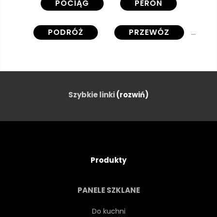
POCIĄG
PERON
PODRÓŻ
PRZEWÓZ
TRANSPORT
STARY
PUBLICZNY
KOLEJOWE
Szybkie linki
(rozwiń)
SZYNA
LUDZIE
EUROPA
BUDYNEK
Produkty
PASAŻER
WNĘTRZA
PANELE SZKLANE
BUDOWLANYCH
PRAGA
Do kuchni