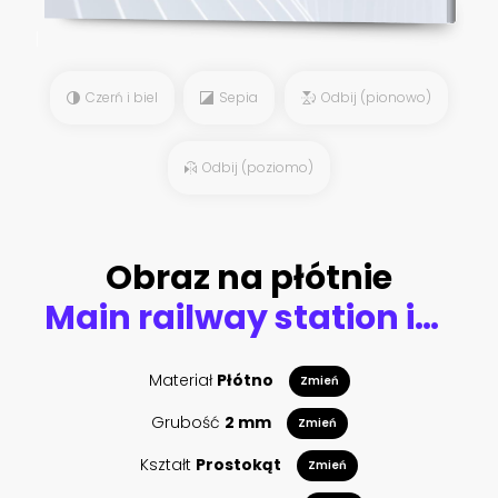
Czerń i biel
Sepia
Odbij (pionowo)
Odbij (poziomo)
Obraz na płótnie
Main railway station in the Prague, Czech Republic.
Materiał
Płótno
Zmień
Grubość
2 mm
Zmień
Kształt
Prostokąt
Zmień