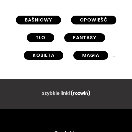
BAŚNIOWY
OPOWIEŚĆ
TŁO
FANTASY
KOBIETA
MAGIA
SKRZYDŁO
LAS
URODA
LATAĆ
Szybkie linki
(rozwiń)
MOTYL
ELFY
MAGICZNY
ZACZAROWANA