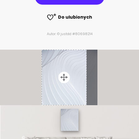
Do ulubionych
Autor: © justdd #80698214