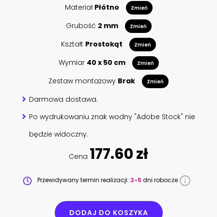
Materiał
Płótno
Zmień
Grubość
2 mm
Zmień
Kształt
Prostokąt
Zmień
Wymiar
40 x 50 cm
Zmień
Zestaw montażowy
Brak
Zmień
Darmowa dostawa.
Po wydrukowaniu znak wodny "Adobe Stock" nie
będzie widoczny.
177.60 zł
Cena
Przewidywany termin realizacji:
2-5
dni robocze
DODAJ DO KOSZYKA