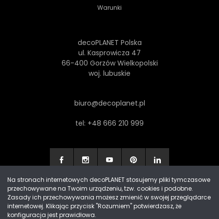
Warunki
decoPLANET Polska
ul. Kasprowicza 47
66-400 Gorzów Wielkopolski
woj. lubuskie
biuro@decoplanet.pl
tel:
+48 666 210 999
Na stronach internetowych decoPLANET stosujemy pliki tymczasowe
przechowywane na Twoim urządzeniu, tzw. cookies i podobne.
Made with
by Progres Media & decoPLANET
Zasady ich przechowywania możesz zmienić w swojej przeglądarce
internetowej. Klikając przycisk "Rozumiem" potwierdzasz, że
konfiguracja jest prawidłowa.