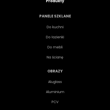
Produkty
DZIEWCZYNKA
SZTUKA
PANELE SZKLANE
KOBIECE
BAJKA
Do kuchni
Do łazienki
DREWNO
MŁODY
Do mebli
ILUSTRACJA
KWIAT
Na ścianę
MIEJSCOWOŚĆ
GWIAZDA
OBRAZY
Aluglass
MARZENIE
KURTYNA
Aluminium
FLET
PCV