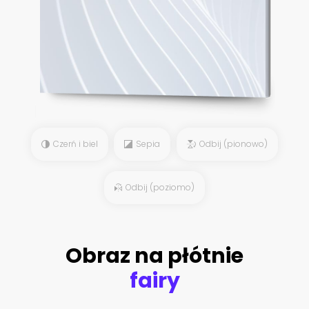
Czerń i biel
Sepia
Odbij (pionowo)
Odbij (poziomo)
Obraz na płótnie
fairy