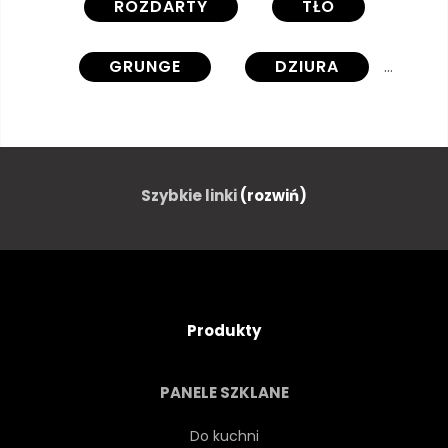
ROZDARTY
TŁO
GRUNGE
DZIURA
ZGRYWANIE
PRZERWA
METALICZNEJ
PROJEKTOWAĆ
Szybkie linki
(rozwiń)
STRESZCZENIE
KONCEPCJA
STAL
PŁYTA
Produkty
SZABLON
STARY
PANELE SZKLANE
RAMA
PRZEMYSŁOWY
Do kuchni