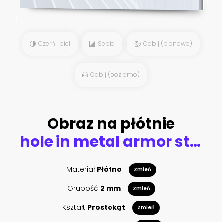
Czerń i biel
Sepia
Odbij (pionowo)
Odbij (poziomo)
Obraz na płótnie
hole in metal armor steam punk background
Materiał
Płótno
Zmień
Grubość
2 mm
Zmień
Kształt
Prostokąt
Zmień