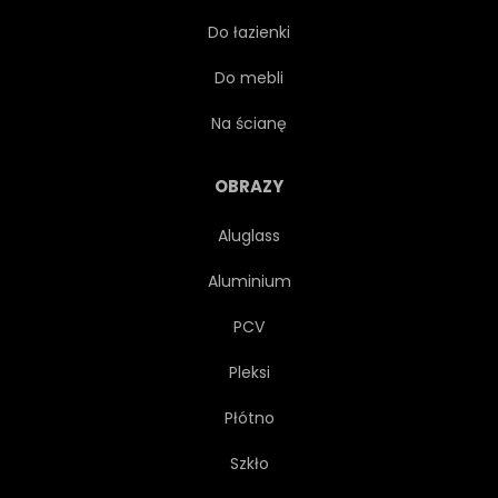
Do łazienki
SKRAJ
GRANICA
Do mebli
WZÓR
PĘKAĆ
Na ścianę
ARKUSZ
CIĘŻKI
OBRAZY
Aluglass
UKŁAD
TEKSTURA
Aluminium
ŻELAZO
PRZEMYSŁ
PCV
Pleksi
CIĄĆ
ILUSTRACJA
Płótno
TWARDY
PĘKNIĘCIE
Szkło