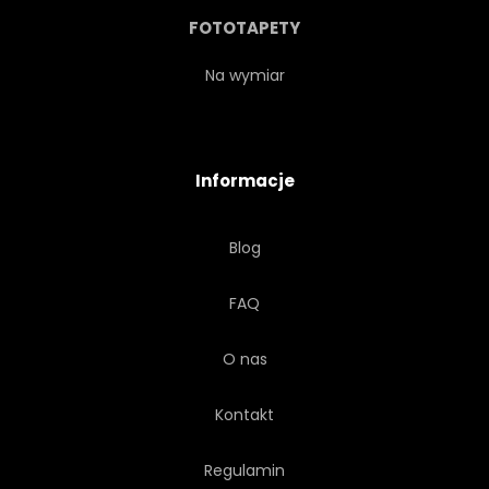
STOP
PANEL
RDZA
FOTOTAPETY
MONTAŻ
POCISK
Na wymiar
WYBUCH
TRYŚNIĘCIE
Informacje
NIT
ZBROJA
ZBROJA
Blog
PANCERNIK
STATEK
FAQ
ŁÓDŹ PODWODNA
CZOŁG
O nas
BUNKROWY
Kontakt
Regulamin